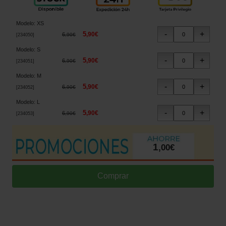
Modelo
:
XS
5
,
90
€
6
,
90
€
[
234050
]
Modelo
:
S
5
,
90
€
6
,
90
€
[
234051
]
Modelo
:
M
5
,
90
€
6
,
90
€
[
234052
]
Modelo
:
L
5
,
90
€
6
,
90
€
[
234053
]
1
,
00
€