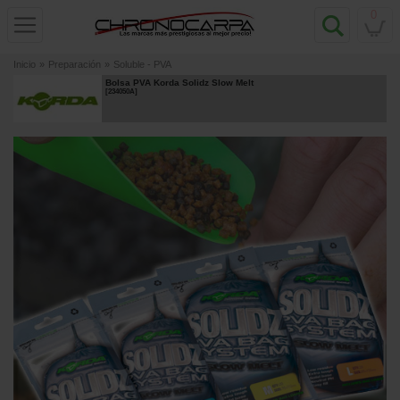
0
Inicio
»
Preparación
»
Soluble - PVA
Bolsa PVA Korda Solidz Slow Melt
[
234050A
]