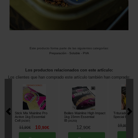
Este producto forma parte de las siguientes categorías:
Preparación
-
Soluble - PVA
Los productos relacionados con este artículo:
Los clientes que han comprado este artículo también han comprado:
Stick Mix Mainline Pro
Boilies Mainline High Impact
Triturador Kord
Active 1kg Essential
1kg 15mm Essential
Special Edition
[
m
Cell
IB
[
242367
]
[
241253
]
1
19
,
90
€
10
12
11
,
90
€
,
90
€
,
90
€
Comp