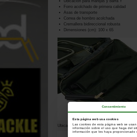
Ubicación para manijas y barra Y
Forro acolchado de primera calidad
Asas de transporte
Correa de hombro acolchada
Cremallera bidireccional robusta
Dimensiones (cm): 100 x 65
Consentimiento
Esta página web usa cookies
Las cookies de esta página web se usan p
Ubicación para manijas y barra Y
información sobre el uso que haga del si
información que les haya proporcionado o