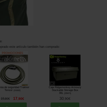
o:
mprado este artículo también han comprado:
rea de seguridad Trakker
Caja Ridgemonkey Armoury
Tensor
Stackable Storage Box
[
216302
]
36L
[
226471
]
17
30
19
,
90
€
,
90
€
,
90
€