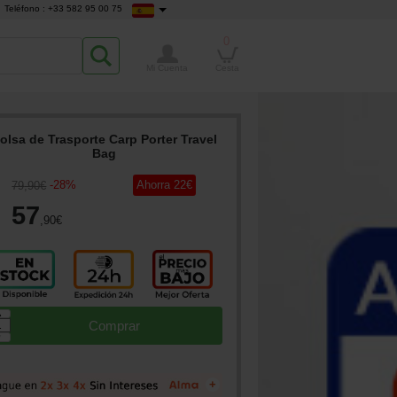
Teléfono : +33 582 95 00 75
0
Mi Cuenta
Cesta
olsa de Trasporte Carp Porter Travel
Bag
-
28
%
Ahorra
22
€
79
,90
€
57
,90
€
▲
Comprar
▼
+