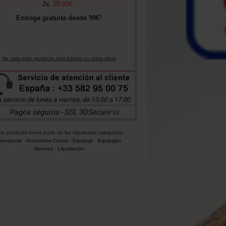
2
x
28
,
95
€
1
Entrega gratuita desde
99
€
He visto este producto más barato en otros sitios
te producto forma parte de las siguientes categorías:
ransporte
-
Accesorios Carros
-
Equipaje
-
Equipajes
diversos
-
Liquidación