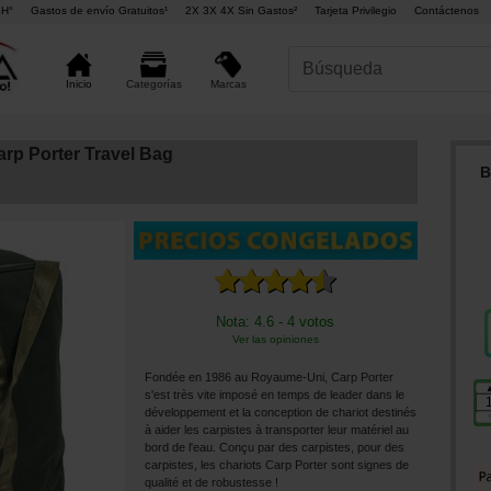
4H°
Gastos de envío Gratuitos¹
2X 3X 4X Sin Gastos²
Tarjeta Privilegio
Contáctenos
Marcas
Inicio
Categorías
arp Porter Travel Bag
B
Nota: 4.6 - 4 votos
Ver las opiniones
Fondée en 1986 au Royaume-Uni, Carp Porter
s'est très vite imposé en temps de leader dans le
développement et la conception de chariot destinés
à aider les carpistes à transporter leur matériel au
bord de l'eau. Conçu par des carpistes, pour des
carpistes, les chariots Carp Porter sont signes de
qualité et de robustesse !