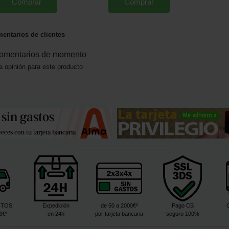
Comprar
Comprar
entarios de clientes
omentarios de momento
a opinión para este producto
ITOS
Expedición
de 50 a 2000€²
Pago CB
99€¹
en 24h
por tarjeta bancaria
seguro 100%