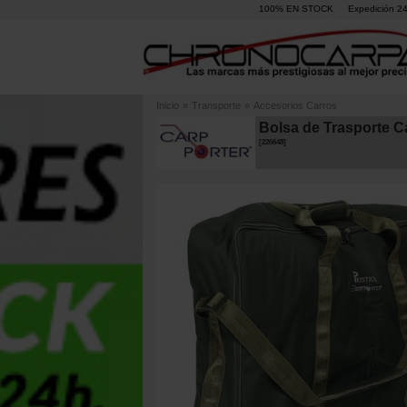
100% EN STOCK
Expedición 2
Inicio
»
Transporte
»
Accesorios Carros
Bolsa de Trasporte C
[
226648
]