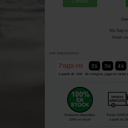
Comprar
Com
No hay c
Añadir un
EAN:
5060475100211
Productos disponibles
Portes GRATU
100% en stock³
a partir de 1