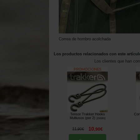
Correa de hombro acolchada
Los productos relacionados con este artícul
Los clientes que han co
Tensor Trakker Hooks
Cor
Multiusos (por 2)
[
216301
]
10
11
,
90
€
,
90
€