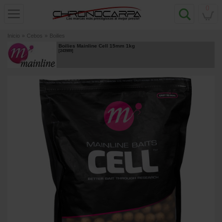
0
Inicio
»
Cebos
»
Boilies
Boilies Mainline Cell 15mm 1kg
[
243989
]