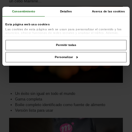
un cebo Mainline...
Consentimiento
Detalles
Acerca de las cookies
Esta página web usa cookies
Las cookies de esta página web se usan para personalizar el contenido y los
anuncios, ofrecer funciones de redes sociales y analizar el tráfico. Además,
compartimos información sobre el uso que haga del sitio web con nuestros
colaboradores de redes sociales, publicidad y análisis web, quienes pueden
combinarla con otra información que les haya proporcionado o que hayan
Permitir todas
recopilado a partir del uso que haya hecho de sus servicios.
Personalizar
Un éxito sin igual en todo el mundo
Gama completa
Boilie completo identificado como fuente de alimento
Versión lista para usar