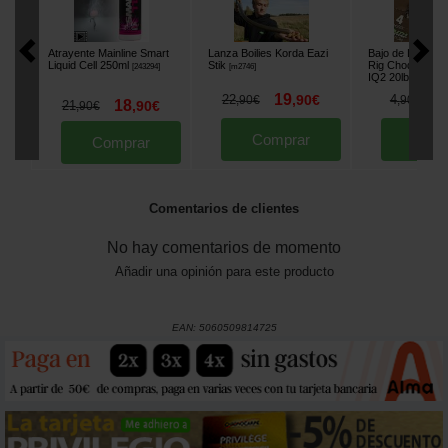
Atrayente Mainline Smart
Lanza Boilies Korda Eazi
Bajo de Línea K
Liquid Cell 250ml
Stik
Rig Choddy Mou
[
243294
]
[
m2746
]
IQ2 20lbs
[
20992
19
4
22
,
90
€
4
,
90
€
,
90
€
18
21
,
90
€
,
90
€
Comprar
Comp
Comprar
Comentarios de clientes
No hay comentarios de momento
Añadir una opinión para este producto
EAN:
5060509814725