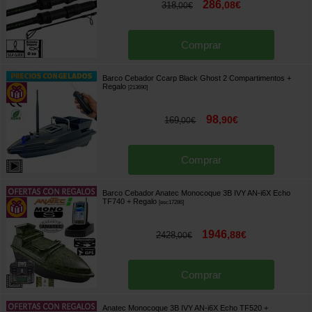
286
,
08
€
318
,
00
€
Comprar
Barco Cebador Ccarp Black Ghost 2 Compartimentos
+
Regalo
[
213690
]
98
,
90
€
169
,
00
€
Comprar
Barco Cebador Anatec Monocoque 3B IVY AN-i6X Echo
TF740
+ Regalo
[
esc17286
]
1946
,
88
€
2428
,
00
€
Comprar
Anatec Monocoque 3B IVY AN-i6X Echo TF520
+