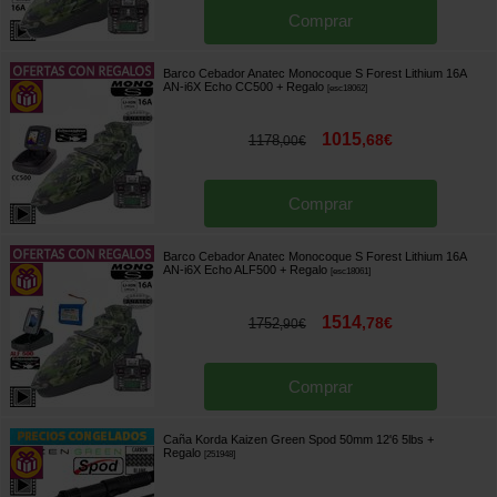
Comprar
Barco Cebador Anatec Monocoque S Forest Lithium 16A
AN-i6X Echo CC500
+ Regalo
[
esc18062
]
1015
,
68
€
1178
,
00
€
Comprar
Barco Cebador Anatec Monocoque S Forest Lithium 16A
AN-i6X Echo ALF500
+ Regalo
[
esc18061
]
1514
,
78
€
1752
,
90
€
Comprar
Caña Korda Kaizen Green Spod 50mm 12'6 5lbs
+
Regalo
[
251948
]