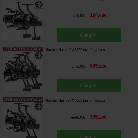
324
,
48
€
378
,
00
€
Comprar
Moulinet Nash LRX 8000 (les 4)
[
esc18301
]
585
,
12
€
676
,
00
€
Comprar
Moulinet Nash LRX 8000 (les 2)
[
esc18299
]
305
,
28
€
338
,
00
€
Comprar