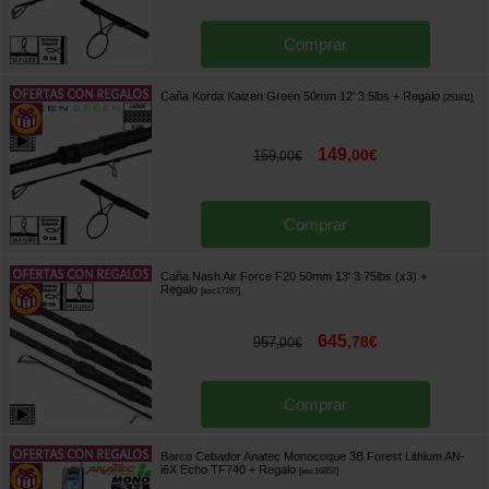
Comprar
Caña Korda Kaizen Green 50mm 12' 3.5lbs
+ Regalo
[
251811
]
149
,
00
€
159
,
00
€
Comprar
Caña Nash Air Force F20 50mm 13' 3.75lbs (x3)
+
Regalo
[
esc17167
]
645
,
78
€
957
,
00
€
Comprar
Barco Cebador Anatec Monocoque 3B Forest Lithium AN-
i6X Echo TF740
+ Regalo
[
esc16857
]