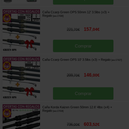
Caña Ccarp Green OPS 50mm 12' 3.5lbs (x3)
+
Regalo
[
esc17430
]
157
,
04
€
221
,
70
€
Comprar
Caña Ccarp Green OPS 10' 3.5lbs (x3)
+ Regalo
[
esc17427
]
146
,
00
€
209
,
70
€
Comprar
Caña Korda Kaizen Green 50mm 12.6' 4lbs (x4)
+
Regalo
[
esc17418
]
603
,
52
€
736
,
00
€