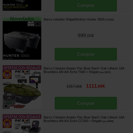
Comprar
Barco cebador RidgeMonkey Hunter 3000
[
213305
]
999
,
00
€
Comprar
Barco Cebador Anatec Pac Boat Start'r Oak Lithium 16A
Brushless AN-i6X Echo T600
+ Regalo
[
esc18091
]
1111
,
68
€
1317
,
00
€
Comprar
Barco Cebador Anatec Pac Boat Start'r Oak Lithium 16A
Brushless AN-i6X Echo CC500
+ Regalo
[
esc18089
]