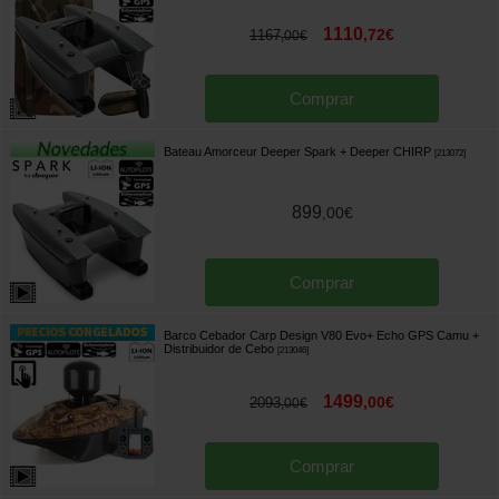
1110
,
72
€
1167
,
00
€
Comprar
Bateau Amorceur Deeper Spark + Deeper CHIRP
[
213072
]
899
,
00
€
Comprar
Barco Cebador Carp Design V80 Evo+ Echo GPS Camu +
Distribuidor de Cebo
[
213046
]
1499
,
00
€
2093
,
00
€
Comprar