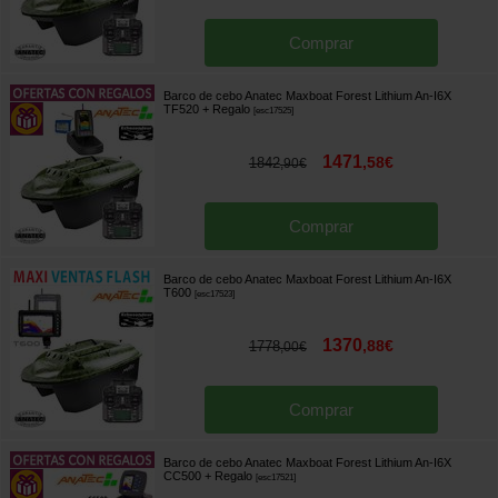
Comprar
Barco de cebo Anatec Maxboat Forest Lithium An-I6X
TF520
+ Regalo
[
esc17525
]
1471
,
58
€
1842
,
90
€
Comprar
Barco de cebo Anatec Maxboat Forest Lithium An-I6X
T600
[
esc17523
]
1370
,
88
€
1778
,
00
€
Comprar
Barco de cebo Anatec Maxboat Forest Lithium An-I6X
CC500
+ Regalo
[
esc17521
]