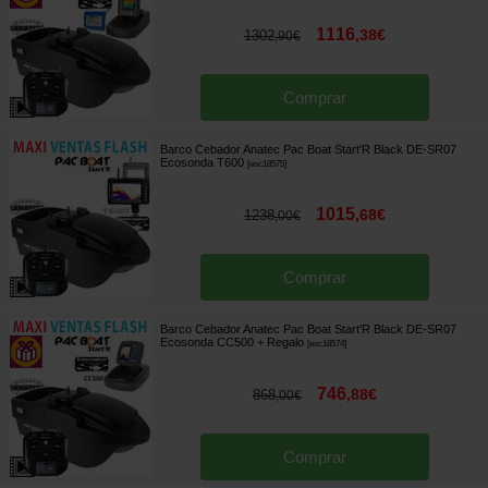
1116
,
38
€
1302
,
90
€
Comprar
Barco Cebador Anatec Pac Boat Start'R Black DE-SR07
Ecosonda T600
[
esc18575
]
1015
,
68
€
1238
,
00
€
Comprar
Barco Cebador Anatec Pac Boat Start'R Black DE-SR07
Ecosonda CC500
+ Regalo
[
esc18574
]
746
,
88
€
868
,
00
€
Comprar