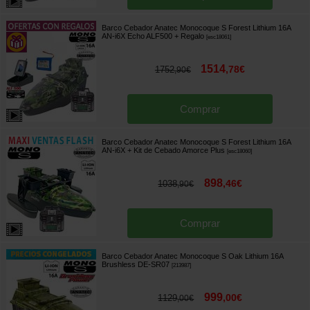
Barco Cebador Anatec Monocoque S Forest Lithium 16A
AN-i6X Echo ALF500
+ Regalo
[
esc18061
]
1514
,
78
€
1752
,
90
€
Comprar
Barco Cebador Anatec Monocoque S Forest Lithium 16A
AN-i6X + Kit de Cebado Amorce Plus
[
esc18060
]
898
,
46
€
1038
,
90
€
Comprar
Barco Cebador Anatec Monocoque S Oak Lithium 16A
Brushless DE-SR07
[
213987
]
999
,
00
€
1129
,
00
€