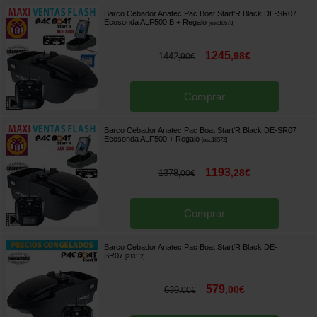
Barco Cebador Anatec Pac Boat Start'R Black DE-SR07
Ecosonda ALF500 B
+ Regalo
[
esc18573
]
1245
,
98
€
1442
,
90
€
Comprar
Barco Cebador Anatec Pac Boat Start'R Black DE-SR07
Ecosonda ALF500
+ Regalo
[
esc18572
]
1193
,
28
€
1378
,
00
€
Comprar
Barco Cebador Anatec Pac Boat Start'R Black DE-
SR07
[
213112
]
579
,
00
€
639
,
00
€