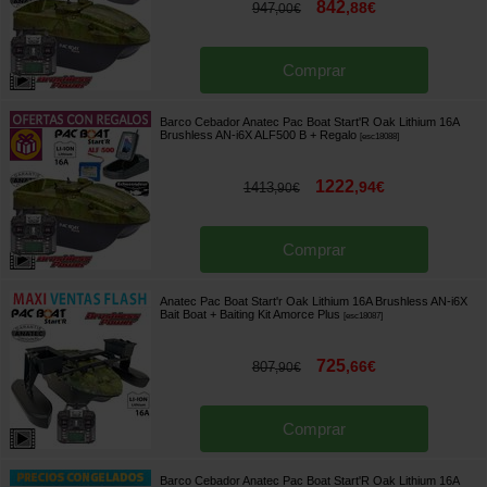
842
,
88
€
947
,
00
€
Comprar
Barco Cebador Anatec Pac Boat Start'R Oak Lithium 16A
Brushless AN-i6X ALF500 B
+ Regalo
[
esc18088
]
1222
,
94
€
1413
,
90
€
Comprar
Anatec Pac Boat Start'r Oak Lithium 16A Brushless AN-i6X
Bait Boat + Baiting Kit Amorce Plus
[
esc18087
]
725
,
66
€
807
,
90
€
Comprar
Barco Cebador Anatec Pac Boat Start'R Oak Lithium 16A