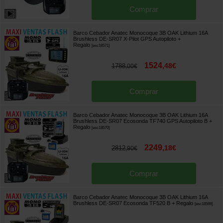
Comprar
Barco Cebador Anatec Monocoque 3B OAK Lithium 16A
Brushless DE-SR07 X-Pilot GPS Autopiloto
+
Regalo
[
esc18571
]
1524
,
48
€
1788
,
00
€
Comprar
Barco Cebador Anatec Monocoque 3B OAK Lithium 16A
Brushless DE-SR07 Ecosonda TF740 GPS Autopiloto B
+
Regalo
[
esc18570
]
2249
,
18
€
2812
,
90
€
Comprar
Barco Cebador Anatec Monocoque 3B OAK Lithium 16A
Brushless DE-SR07 Ecosonda TF520 B
+ Regalo
[
esc18569
]