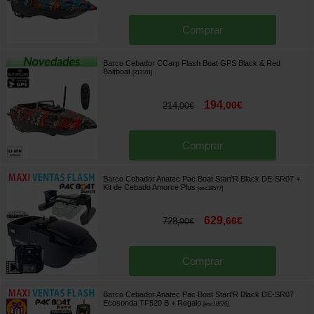
Comprar
Barco Cebador CCarp Flash Boat GPS Black & Red
Baitboat
[
213101
]
194
,
00
€
214
,
00
€
Comprar
Barco Cebador Anatec Pac Boat Start'R Black DE-SR07 +
Kit de Cebado Amorce Plus
[
esc18577
]
629
,
66
€
728
,
90
€
Comprar
Barco Cebador Anatec Pac Boat Start'R Black DE-SR07
Ecosonda TF520 B
+ Regalo
[
esc18576
]