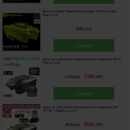
Barco Cebador RidgeMonkey Hunter 750 Hi-Viz Bait
Boat
[
213718
]
699
,
00
€
Comprar
Barco de cebo Anatec Maxboat Forest Lithium An-I6X X-
Pilot
[
esc17528
]
1380
,
48
€
1718
,
00
€
Comprar
Barco de cebo Anatec Maxboat Forest Lithium An-I6X
TF740
+ Regalo
[
esc17527
]
2052
,
48
€
2678
,
00
€