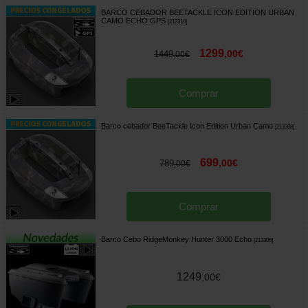
BARCO CEBADOR BEETACKLE ICON EDITION URBAN
CAMO ECHO GPS
[
213310
]
1299
,
00
€
1449
,
00
€
Comprar
Barco cebador BeeTackle Icon Edition Urban Camo
[
213308
]
699
,
00
€
789
,
00
€
Comprar
Barco Cebo RidgeMonkey Hunter 3000 Echo
[
213306
]
1249
,
00
€