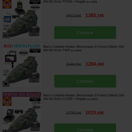
AN-i6X Echo TF520
+ Regalo
[
esc18065
]
1385
,
18
€
1612
,
90
€
Comprar
Barco Cebador Anatec Monocoque S Forest Lithium 16A
AN-i6X Echo T600
[
esc18064
]
1284
,
48
€
1548
,
00
€
Comprar
Barco Cebador Anatec Monocoque S Forest Lithium 16A
AN-i6X Echo CC500
+ Regalo
[
esc18062
]
1015
,
68
€
1178
,
00
€
Comprar