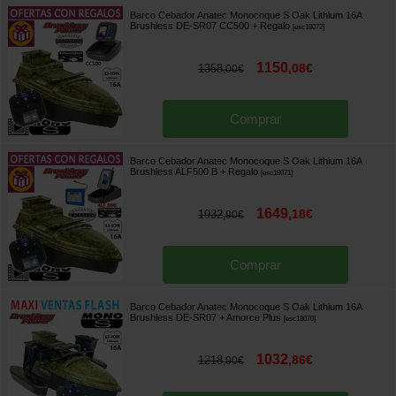
Barco Cebador Anatec Monocoque S Oak Lithium 16A
Brushless DE-SR07 CC500
+ Regalo
[
esc18072
]
1150
,
08
€
1358
,
00
€
Comprar
Barco Cebador Anatec Monocoque S Oak Lithium 16A
Brushless ALF500 B
+ Regalo
[
esc18071
]
1649
,
18
€
1932
,
90
€
Comprar
Barco Cebador Anatec Monocoque S Oak Lithium 16A
Brushless DE-SR07 + Amorce Plus
[
esc18070
]
1032
,
86
€
1218
,
90
€