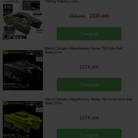
Fishing Robot
[
esc17567
]
2330
,
88
€
2728
,
00
€
Comprar
Barco Cebador RidgeMonkey Hunter 750 Echo Bait
Boat
[
213719
]
1074
,
00
€
Comprar
Barco Cebador RidgeMonkey Hunter 750 Hi-Viz Echo Bait
Boat
[
213720
]
1074
,
00
€
Comprar