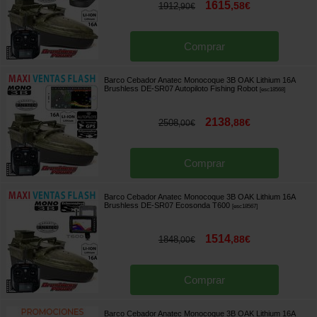
1615
,
58
€
1912
,
90
€
Comprar
Barco Cebador Anatec Monocoque 3B OAK Lithium 16A
Brushless DE-SR07 Autopiloto Fishing Robot
[
esc18568
]
2138
,
88
€
2508
,
00
€
Comprar
Barco Cebador Anatec Monocoque 3B OAK Lithium 16A
Brushless DE-SR07 Ecosonda T600
[
esc18567
]
1514
,
88
€
1848
,
00
€
Comprar
Barco Cebador Anatec Monocoque 3B OAK Lithium 16A