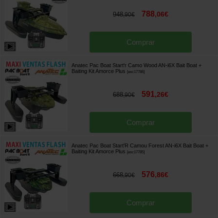
788
,
06
€
948
,
90
€
Comprar
Anatec Pac Boat Start'r Camo Wood AN-i6X Bait Boat +
Baiting Kit Amorce Plus
[
esc17786
]
591
,
26
€
688
,
90
€
Comprar
Anatec Pac Boat Start'R Camou Forest AN-i6X Bait Boat +
Baiting Kit Amorce Plus
[
esc17785
]
576
,
86
€
668
,
90
€
Comprar