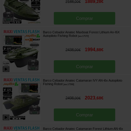
1889
,
28
€
2188
,
00
€
Comprar
Barco Cebador Anatec Maxboat Forest Lithium An-I6X
Autopiloto Fishing Robot
[
esc17570
]
1994
,
88
€
2438
,
00
€
Comprar
Barco Cebador Anatec Catamaran IVY AN-i6x Autopiloto
Fishing Robot
[
esc17568
]
2023
,
68
€
2498
,
00
€
Comprar
Barco Cebador Anatec Catamaran Forest Lithium AN-i6x