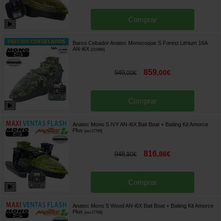
Comprar
Barco Cebador Anatec Monocoque S Forest Lithium 16A
AN-i6X
[
213985
]
859
,
00
€
949
,
00
€
Comprar
Anatec Mono S IVY AN-i6X Bait Boat + Baiting Kit Amorce
Plus
[
esc17789
]
816
,
86
€
948
,
90
€
Comprar
Anatec Mono S Wood AN-i6X Bait Boat + Baiting Kit Amorce
Plus
[
esc17788
]