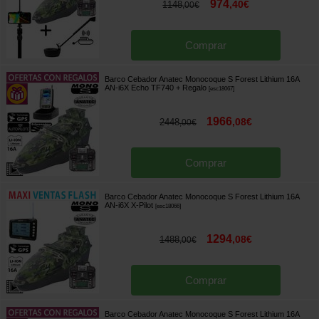
974
,
40
€
1148
,
00
€
Comprar
Barco Cebador Anatec Monocoque S Forest Lithium 16A
AN-i6X Echo TF740
+ Regalo
[
esc18067
]
1966
,
08
€
2448
,
00
€
Comprar
Barco Cebador Anatec Monocoque S Forest Lithium 16A
AN-i6X X-Pilot
[
esc18066
]
1294
,
08
€
1488
,
00
€
Comprar
Barco Cebador Anatec Monocoque S Forest Lithium 16A