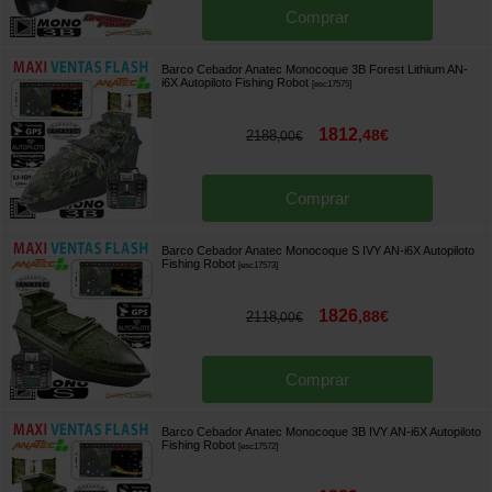
Comprar
Barco Cebador Anatec Monocoque 3B Forest Lithium AN-
i6X Autopiloto Fishing Robot
[
esc17575
]
1812
,
48
€
2188
,
00
€
Comprar
Barco Cebador Anatec Monocoque S IVY AN-i6X Autopiloto
Fishing Robot
[
esc17573
]
1826
,
88
€
2118
,
00
€
Comprar
Barco Cebador Anatec Monocoque 3B IVY AN-i6X Autopiloto
Fishing Robot
[
esc17572
]