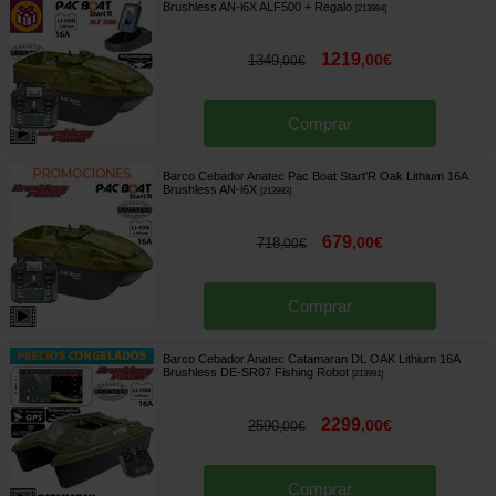
Brushless AN-i6X ALF500
+ Regalo
[
213984
]
1219
,
00
€
1349
,
00
€
Comprar
Barco Cebador Anatec Pac Boat Start'R Oak Lithium 16A
Brushless AN-i6X
[
213983
]
679
,
00
€
718
,
00
€
Comprar
Barco Cebador Anatec Catamaran DL OAK Lithium 16A
Brushless DE-SR07 Fishing Robot
[
213991
]
2299
,
00
€
2590
,
00
€
Comprar