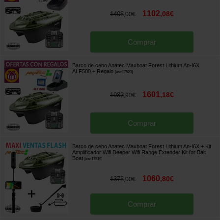
1102
,
08
€
1408
,
00
€
Comprar
Barco de cebo Anatec Maxboat Forest Lithium An-I6X
ALF500
+ Regalo
[
esc17520
]
1601
,
18
€
1982
,
90
€
Comprar
Barco de cebo Anatec Maxboat Forest Lithium An-I6X + Kit
Amplificador Wifi Deeper Wifi Range Extender Kit for Bait
Boat
[
esc17519
]
1060
,
80
€
1378
,
00
€
Comprar