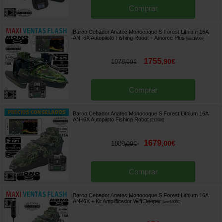
Comprar
Barco Cebador Anatec Monocoque S Forest Lithium 16A
AN-i6X Autopiloto Fishing Robot + Amorce Plus
[
esc18069
]
1755
,
90
€
1978
,
90
€
Comprar
Barco Cebador Anatec Monocoque S Forest Lithium 16A
AN-i6X Autopiloto Fishing Robot
[
213986
]
1679
,
00
€
1889
,
00
€
Comprar
Barco Cebador Anatec Monocoque S Forest Lithium 16A
AN-i6X + Kit Amplificador Wifi Deeper
[
esc18068
]