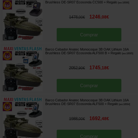
Brushless DE-SR07 Ecosonda CC500
+ Regalo
[
esc18566
]
1246
,
08
€
1478
,
00
€
Comprar
Barco Cebador Anatec Monocoque 3B OAK Lithium 16A
Brushless DE-SR07 Ecosonda ALF500 B
+ Regalo
[
esc18565
]
1745
,
18
€
2052
,
90
€
Comprar
Barco Cebador Anatec Monocoque 3B OAK Lithium 16A
Brushless DE-SR07 Ecosonda ALF500
+ Regalo
[
esc18564
]
1692
,
48
€
1988
,
00
€
Comprar