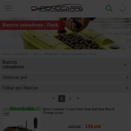
0
Barcos cebadores - Pack
Inicio
»
Categorías
»
Barcos cebadores
»
Barcos cebadores - Pack
Barcos
>
cebadores
Ordenar por
>
Filtrar por Marcas
>
<
>
1
2
Barco Cebador CCarp Flash Boat Bait Boat Blue &
Orange
[
213100
]
134
,
00
€
149
,
00
€