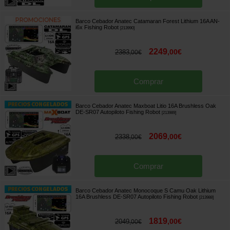
Barco Cebador Anatec Catamaran Forest Lithium 16A AN-
i6x Fishing Robot
[
213990
]
2249
,
00
€
2383
,
00
€
Comprar
Barco Cebador Anatec Maxboat Litio 16A Brushless Oak
DE-SR07 Autopiloto Fishing Robot
[
213989
]
2069
,
00
€
2338
,
00
€
Comprar
Barco Cebador Anatec Monocoque S Camu Oak Lithium
16A Brushless DE-SR07 Autopiloto Fishing Robot
[
213988
]
1819
,
00
€
2049
,
00
€