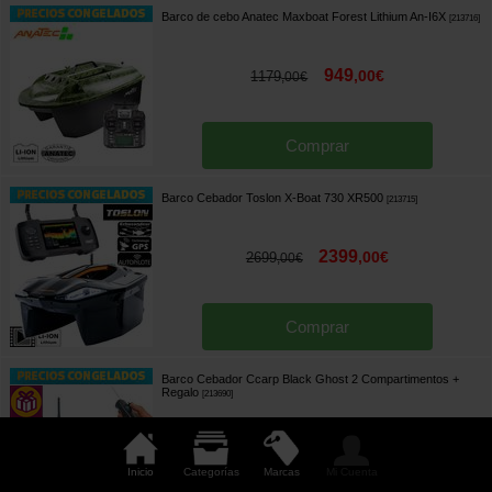
Barco de cebo Anatec Maxboat Forest Lithium An-I6X
[
213716
]
949
,
00
€
1179
,
00
€
Comprar
Barco Cebador Toslon X-Boat 730 XR500
[
213715
]
2399
,
00
€
2699
,
00
€
Comprar
Barco Cebador Ccarp Black Ghost 2 Compartimentos
+
Regalo
[
213690
]
98
,
90
€
169
,
00
€
Inicio
Categorías
Marcas
Mi Cuenta