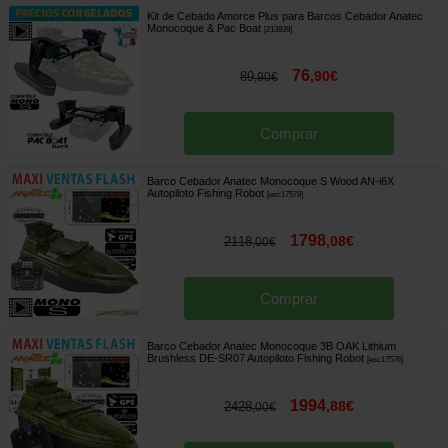
Kit de Cebado Amorce Plus para Barcos Cebador Anatec
Monocoque & Pac Boat
[
213939
]
76
,
90
€
89
,
90
€
Comprar
Barco Cebador Anatec Monocoque S Wood AN-i6X
Autopiloto Fishing Robot
[
esc17578
]
1798
,
08
€
2118
,
00
€
Comprar
Barco Cebador Anatec Monocoque 3B OAK Lithium
Brushless DE-SR07 Autopiloto Fishing Robot
[
esc17576
]
1994
,
88
€
2428
,
00
€