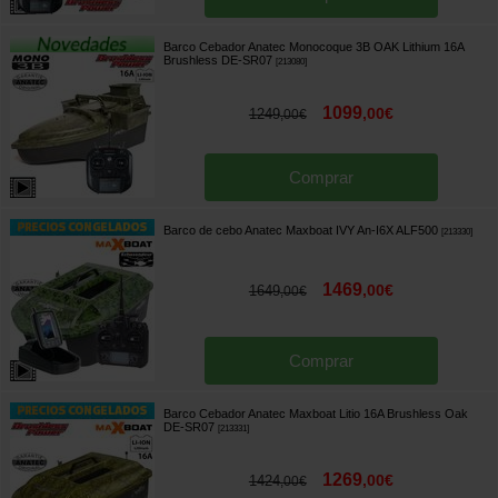
Barco Cebador Anatec Monocoque 3B OAK Lithium 16A
Brushless DE-SR07
[
213080
]
1099
,
00
€
1249
,
00
€
Comprar
Barco de cebo Anatec Maxboat IVY An-I6X ALF500
[
213330
]
1469
,
00
€
1649
,
00
€
Comprar
Barco Cebador Anatec Maxboat Litio 16A Brushless Oak
DE-SR07
[
213331
]
1269
,
00
€
1424
,
00
€