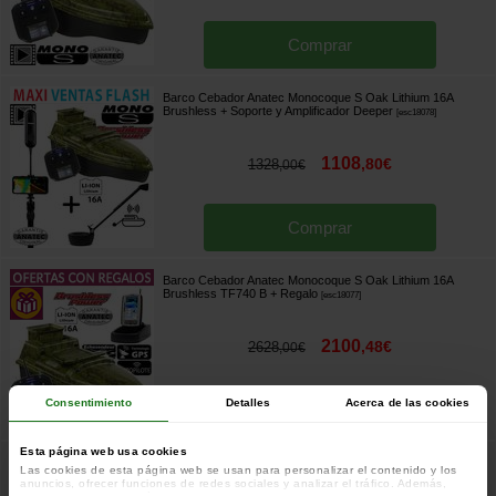
Comprar
Barco Cebador Anatec Monocoque S Oak Lithium 16A
Brushless + Soporte y Amplificador Deeper
[
esc18078
]
1108
,
80
€
1328
,
00
€
Comprar
Barco Cebador Anatec Monocoque S Oak Lithium 16A
Brushless TF740 B
+ Regalo
[
esc18077
]
2100
,
48
€
2628
,
00
€
Consentimiento
Detalles
Acerca de las cookies
Comprar
Esta página web usa cookies
Barco Cebador Anatec Monocoque S Oak Lithium 16A
Las cookies de esta página web se usan para personalizar el contenido y los
Brushless DE-SR07 X-Pilot
[
esc18076
]
anuncios, ofrecer funciones de redes sociales y analizar el tráfico. Además,