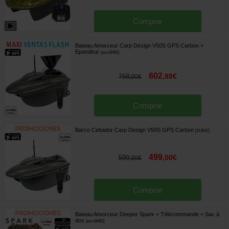
Comprar
Bateau Amorceur Carp Design V50S GPS Carbon +
Epandeur
[
esc18492
]
602
,
88
€
768
,
00
€
Comprar
Barco Cebador Carp Design V50S GPS Carbon
[
213047
]
499
,
00
€
599
,
00
€
Comprar
Bateau Amorceur Deeper Spark + Télécommande + Sac à
dos
[
esc18482
]