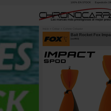
100% EN STOCK
Expedición 2
Inicio
»
Cebar
»
Cohete Cebador
Bait Rocket Fox Imp
[
esc9813
]