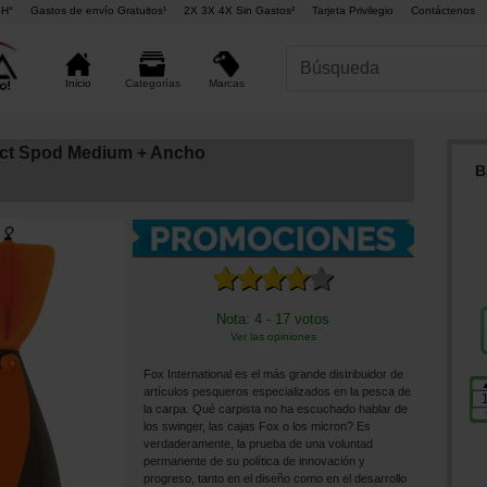
4H°
Gastos de envío Gratuitos¹
2X 3X 4X Sin Gastos²
Tarjeta Privilegio
Contáctenos
Marcas
Inicio
Categorías
act Spod Medium + Ancho
B
Nota: 4 - 17 votos
Ver las opiniones
Fox International es el más grande distribuidor de
artículos pesqueros especializados en la pesca de
la carpa. Qué carpista no ha escuchado hablar de
los swinger, las cajas Fox o los micron? Es
verdaderamente, la prueba de una voluntad
permanente de su política de innovación y
progreso, tanto en el diseño como en el desarrollo