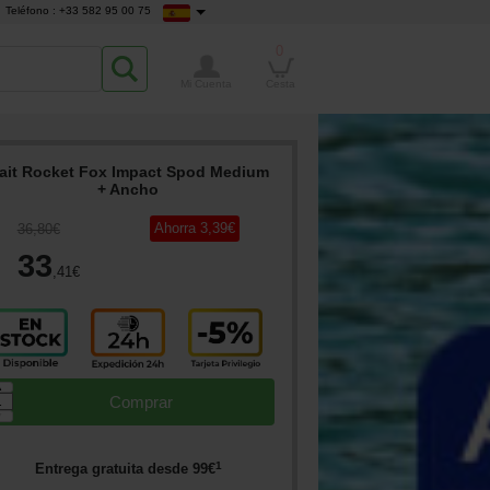
Teléfono : +33 582 95 00 75
0
Mi Cuenta
Cesta
ait Rocket Fox Impact Spod Medium
+ Ancho
Ahorra
3
,39
€
36
,80
€
33
,41
€
▲
Comprar
▼
1
Entrega gratuita desde
99
€