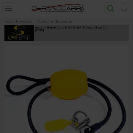
0
Inicio
»
Navegación
»
Accesorios Navegación
Atadura Barco Carp Spirit Quick Release Boat Clip
[
219390
]