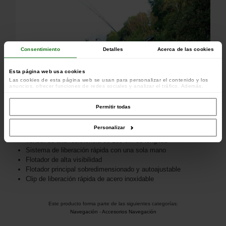
Consentimiento
Detalles
Acerca de las cookies
Esta página web usa cookies
Las cookies de esta página web se usan para personalizar el contenido y los
anuncios, ofrecer funciones de redes sociales y analizar el tráfico. Además,
compartimos información sobre el uso que haga del sitio web con nuestros
colaboradores de redes sociales, publicidad y análisis web, quienes pueden
combinarla con otra información que les haya proporcionado o que hayan
Permitir todas
recopilado a partir del uso que haya hecho de sus servicios.
Personalizar
Tensor de alta resistencia de 135 cm de longitud
Sistema de liberación rápida con una sola mano
Flotador de alta visibilidad
Flotador principal sobredimensionado y autoajustable
Clip de liberación rápida de acero inoxidable
Este producto forma parte de las siguientes categorías:
Navegación
-
Accesorios Navegación