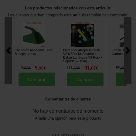
Los productos relacionados con este artículo:
Los clientes que han comprado este artículo también han comprado:
Cucharón Anaconda Boot
Marcador Atropa Atrotube
Lanza Boilies C
Scoops
V2 6.30m Kit Amarillo +
Carbono 18/20
[
213520
]
Baliza Luminosa V3 Rojo +
Soporte
[
esc15569
]
5
91
4
6
,
90
€
111
,
87
€
59
,
90
€
,
20
€
,
90
€
Comprar
Comprar
Comp
Comentarios de clientes
No hay comentarios de momento
Añadir una opinión para este producto
EAN:
3422993059723