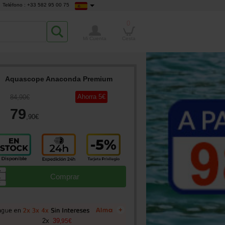
Teléfono : +33 582 95 00 75
0
Mi Cuenta
Cesta
Aquascope Anaconda Premium
Ahorra
5
€
84
,90
€
79
,90
€
▲
Comprar
▼
+
2
x
39
,
95
€