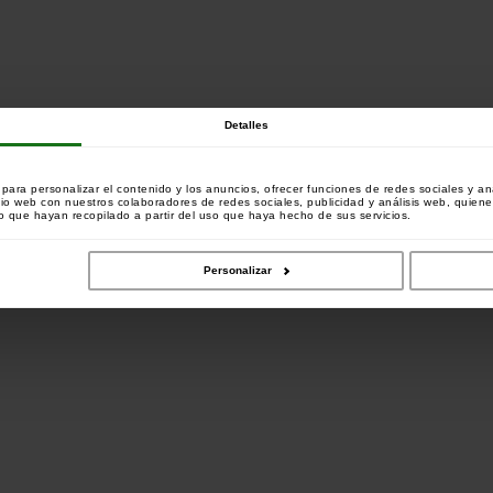
Detalles
o:
mprado este artículo también han comprado:
ara personalizar el contenido y los anuncios, ofrecer funciones de redes sociales y ana
tio web con nuestros colaboradores de redes sociales, publicidad y análisis web, quien
 que hayan recopilado a partir del uso que haya hecho de sus servicios.
Personalizar