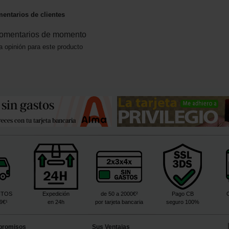
entarios de clientes
omentarios de momento
a opinión para este producto
ITOS
Expedición
de 50 a 2000€²
Pago CB
99€¹
en 24h
por tarjeta bancaria
seguro 100%
promisos
Sus Ventajas