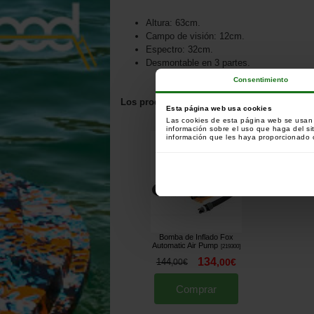
Altura: 63cm.
Campo de visión: 12cm.
Espectro: 32cm.
Desmontable en 3 partes.
Consentimiento
Los productos relacionados con este artícul
Esta página web usa cookies
Los clientes que han co
Las cookies de esta página web se usan p
información sobre el uso que haga del si
información que les haya proporcionado o
Bomba de Inflado Fox
Automatic Air Pump
[
219300
]
134
144
,
00
€
,
00
€
Comprar