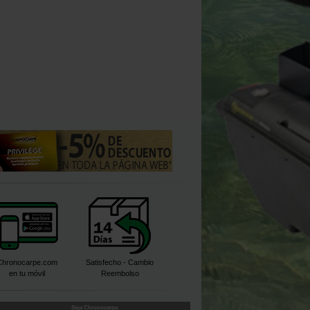
Chronocarpe.com
Satisfecho - Cambio
en tu móvil
Reembolso
Siga Chronocarpa