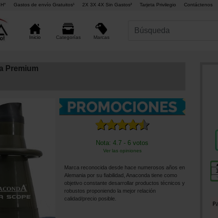
4H°
Gastos de envío Gratuitos¹
2X 3X 4X Sin Gastos²
Tarjeta Privilegio
Contáctenos
Marcas
Inicio
Categorías
a Premium
Nota: 4.7 - 6 votos
Ver las opiniones
Marca reconocida desde hace numerosos años en
Alemania por su fiabilidad, Anaconda tiene como
objetivo constante desarrollar productos técnicos y
robustos proponiendo la mejor relación
calidad/precio posible.