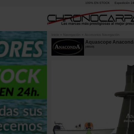
100% EN STOCK
Expedición 2
Inicio
»
Navegación
»
Accesorios Navegación
Aquascope Anacond
[
450143
]