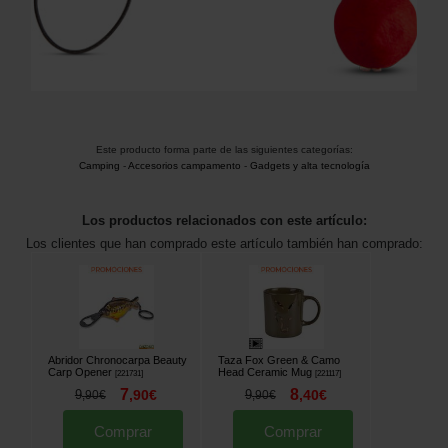
Este producto forma parte de las siguientes categorías:
Camping
-
Accesorios campamento
-
Gadgets y alta tecnología
Los productos relacionados con este artículo:
Los clientes que han comprado este artículo también han comprado:
Abridor Chronocarpa Beauty
Taza Fox Green & Camo
Carp Opener
Head Ceramic Mug
[
221731
]
[
221117
]
7
8
9
,
90
€
9
,
40
€
,
90
€
,
90
€
Comprar
Comprar