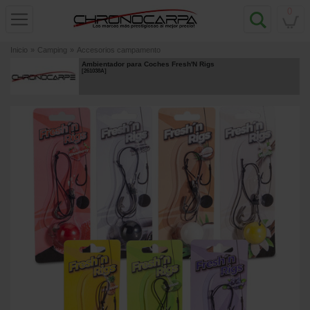
0
Inicio
»
Camping
»
Accesorios campamento
Ambientador para Coches Fresh'N Rigs
[
261038A
]