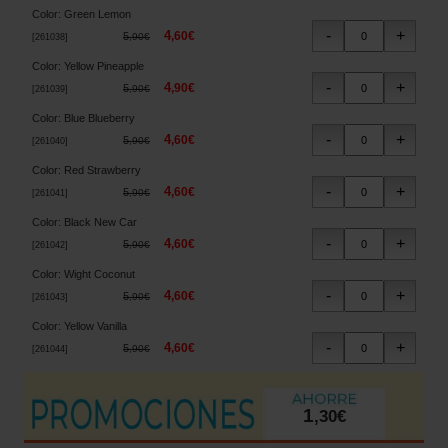
Color
:
Green Lemon
4
,
60
€
5
,
90
€
[
261038
]
Color
:
Yellow Pineapple
4
,
90
€
5
,
90
€
[
261039
]
Color
:
Blue Blueberry
4
,
60
€
5
,
90
€
[
261040
]
Color
:
Red Strawberry
4
,
60
€
5
,
90
€
[
261041
]
Color
:
Black New Car
4
,
60
€
5
,
90
€
[
261042
]
Color
:
Wight Coconut
4
,
60
€
5
,
90
€
[
261043
]
Color
:
Yellow Vanilla
4
,
60
€
5
,
90
€
[
261044
]
1
,
30
€