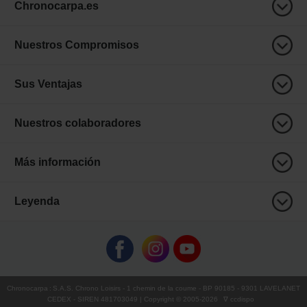
Chronocarpa.es
Nuestros Compromisos
Sus Ventajas
Nuestros colaboradores
Más información
Leyenda
Chronocarpa
:
S.A.S. Chrono Loisirs
- 1 chemin de la coume - BP 90185 - 9301 LAVELANET
CEDEX - SIREN 481703049 | Copyright © 2005-
2026
∇ ccdispo