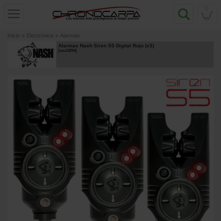
0
Inicio
»
Electrónica
»
Alarmas
Alarmas Nash Siren S5 Digital Rojo (x3)
[
esc14294
]