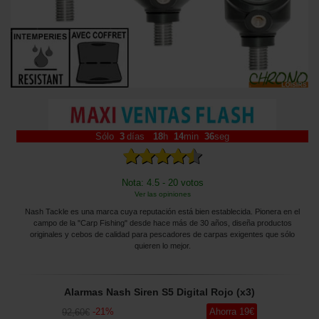
Sólo
3
días
18
h
14
min
35
seg
Nota: 4.5 - 20 votos
Ver las opiniones
Nash Tackle es una marca cuya reputación está bien establecida. Pionera en el
campo de la "Carp Fishing" desde hace más de 30 años, diseña productos
originales y cebos de calidad para pescadores de carpas exigentes que sólo
quieren lo mejor.
Alarmas Nash Siren S5 Digital Rojo (x3)
-
21
%
Ahorra
19
€
92
,60
€