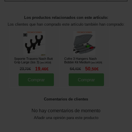
Los productos relacionados con este artículo:
Los clientes que han comprado este artículo también han comprado:
Soporte Trasero Nash Butt
Cofre 3 Hangers Nash
Grip Large (los 3)
Bobbin Kit Medium
[
esc14018
]
[
esc14029
]
19
50
23
,
46
€
64
,
50
€
,
70
€
,
40
€
Comprar
Comprar
Comentarios de clientes
No hay comentarios de momento
Añadir una opinión para este producto