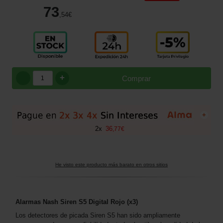
73
,54
€
+
Comprar
+
2
x
36
,
77
€
He visto este producto más barato en otros sitios
Alarmas Nash Siren S5 Digital Rojo (x3)
Los detectores de picada Siren S5 han sido ampliamente