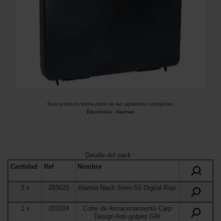
Este producto forma parte de las siguientes categorías:
Electrónica
-
Alarmas
Detalle del pack
:
Cantidad
Ref
Nombre
+
3
x
203022
Alarma Nash Siren S5 Digital Rojo
1
x
203324
Cofre de Almacenamiento Carp
Design Anti-golpes GM