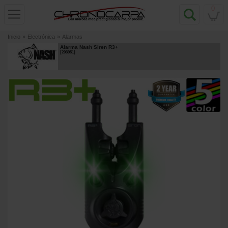
0
Inicio
»
Electrónica
»
Alarmas
Alarma Nash Siren R3+
[
203951
]