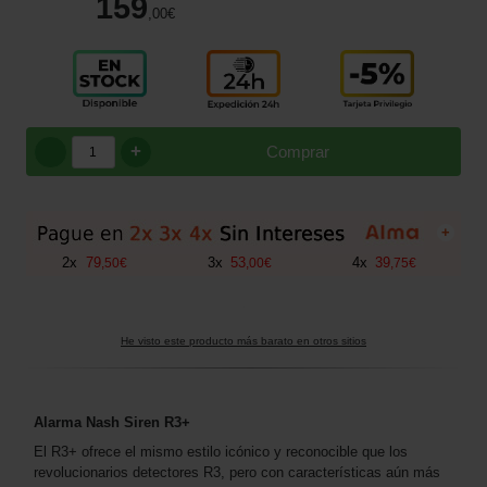
159
,00
€
+
Comprar
+
2
x
79
3
x
53
4
x
39
,
50
€
,
00
€
,
75
€
He visto este producto más barato en otros sitios
Alarma Nash Siren R3+
El R3+ ofrece el mismo estilo icónico y reconocible que los
revolucionarios detectores R3, pero con características aún más