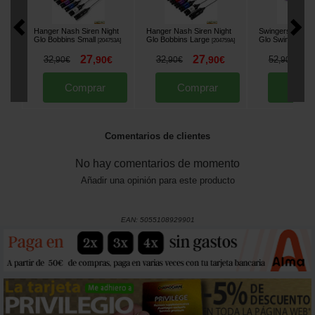
Hanger Nash Siren Night
Hanger Nash Siren Night
Swingers Nash S
Glo Bobbins Small
Glo Bobbins Large
Glo Swing Arm
[
204753A
]
[
204759A
]
[
27
27
4
32
,
90
€
32
,
90
€
52
,
90
€
,
90
€
,
90
€
Comprar
Comprar
Comp
Comentarios de clientes
No hay comentarios de momento
Añadir una opinión para este producto
EAN:
5055108929901