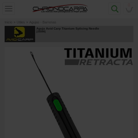
0
Inicio
»
Utiles
»
Agujas - Barrenas
Aguja Avid Carp Titanium Splicing Needle
[
233300
]