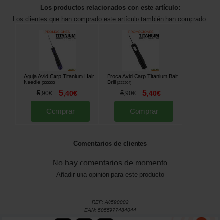
Los productos relacionados con este artículo:
Los clientes que han comprado este artículo también han comprado:
Aguja Avid Carp Titanium Hair
Broca Avid Carp Titanium Bait
Needle
Drill
[
233302
]
[
233304
]
5
5
5
,
40
€
5
,
40
€
,
90
€
,
90
€
Comprar
Comprar
Comentarios de clientes
No hay comentarios de momento
Añadir una opinión para este producto
REF:
A0590002
EAN:
5055977484044