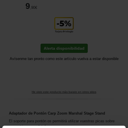
9
,90
€
Alerta disponibilidad
Avísenme tan pronto como este artículo vuelva a estar disponible
He visto este producto más barato en otros sitios
Adaptador de Pontón Carp Zoom Marshal Stage Stand
El soporte para pontón os permitirá utilizar vuestras picas sobre
un pontón o una plataforma.