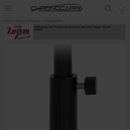
0
Inicio
»
Picas
»
Adaptator - Estabilizador
Adaptador de Pontón Carp Zoom Marshal Stage Stand
[
205046
]