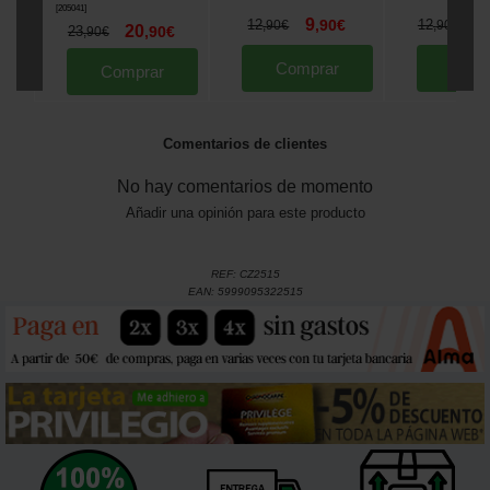
[
205041
]
9
1
12
,
90
€
12
,
90
€
,
90
€
20
23
,
90
€
,
90
€
Comprar
Comp
Comprar
Comentarios de clientes
No hay comentarios de momento
Añadir una opinión para este producto
REF:
CZ2515
EAN:
5999095322515