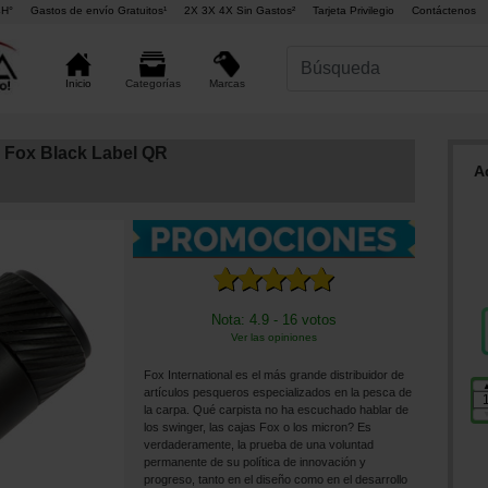
4H°
Gastos de envío Gratuitos¹
2X 3X 4X Sin Gastos²
Tarjeta Privilegio
Contáctenos
Marcas
Inicio
Categorías
 Fox Black Label QR
A
Nota: 4.9 - 16 votos
Ver las opiniones
Fox International es el más grande distribuidor de
artículos pesqueros especializados en la pesca de
la carpa. Qué carpista no ha escuchado hablar de
los swinger, las cajas Fox o los micron? Es
verdaderamente, la prueba de una voluntad
permanente de su política de innovación y
progreso, tanto en el diseño como en el desarrollo