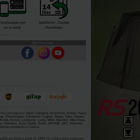
Chronocarpe.com
Satisfecho - Cambio
en tu móvil
Reembolso
Siga Chronocarpa
 más prestigiosas.
Alpen Camping
,
Anaconda
,
Anatec
,
Aqua
rp
,
Chronocarpe
,
Crewsaver
,
Cygnet
,
Daiwa
,
Dam
,
Deeper
,
Korda
,
Korum
,
Lowrance
,
Lucky
,
MAD
,
Mainline
,
Minn Kota
,
as
,
Shimano
,
Solar Tackle
,
Sonik
,
SPOMB
,
SRT
,
Starbaits
,
Barcos cebadores
et
Cebos
.
 España penísula a partir de 199€ de compra para paquetes