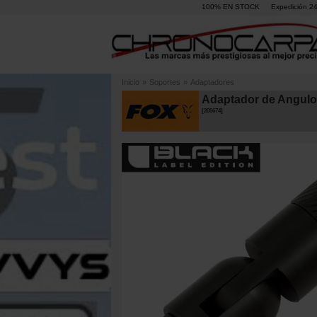
100% EN STOCK
Expedición 2
Inicio
»
Soportes
»
Adaptadores
Adaptador de Angulo
[
205674
]