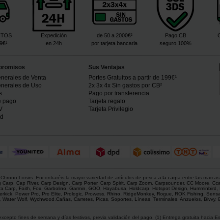
ITOS
Expedición
de 50 a 2000€²
Pago CB
99€¹
en 24h
por tarjeta bancaria
seguro 100%
promisos
Sus Ventajas
nerales de Venta
Portes Gratuitos a partir de 199€¹
nerales de Uso
2x 3x 4x Sin gastos por CB²
s
Pago por transferencia
e pago
Tarjeta regalo
V
Tarjeta Privilegio
ad
hrono Loisirs. Encontraréis la mayor variedad de artículos de
pesca a la carpa
entre las marcas
g Carp
,
Cap River
,
Carp Design
,
Carp Porter
,
Carp Spirit
,
Carp Zoom
,
Carpsounder
,
CC Moore
,
Cca
ra Carp
,
Faith
,
Fox
,
Garbolino
,
Garmin
,
GOO
,
Hayabusa
,
Holdcarp
,
Hotspot Design
,
Humminbird
,
rkick
,
Power Pro
,
Pro Elite
,
Prologic
,
Prowess
,
Rhino
,
RidgeMonkey
,
Rogue
,
ROK Fishing
,
Sens
,
Water Wolf
,
Wychwood
.
Cañas
,
Carretes
,
Picas
,
Soportes
,
Líneas
,
Terminales
,
Anzuelos
,
Bivvy
,
xcepto fines de semana y días festivos, previa validación del pago. (1) Entrega gratuita hacia