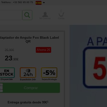
Teléfono : +33 582 95 00 75
0
Mi Cuenta
Cesta
daptador de Angulo Fox Black Label
QR
Ahorra
2
€
25
,90
€
23
,90
€
▲
Comprar
▼
1
Entrega gratuita desde
99
€