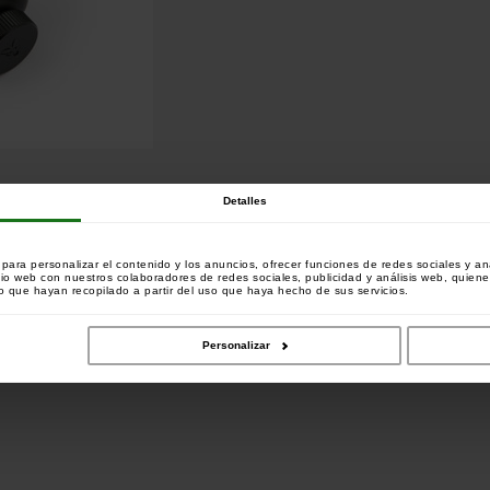
tema QR para una alarma u otros accesorios en la parte
Detalles
ijada en todo tipo de picas.
s cuando se pesca con cañas altas.
ara personalizar el contenido y los anuncios, ofrecer funciones de redes sociales y ana
tio web con nuestros colaboradores de redes sociales, publicidad y análisis web, quien
 que hayan recopilado a partir del uso que haya hecho de sus servicios.
o:
mprado este artículo también han comprado:
Personalizar