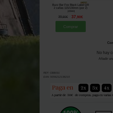
Buzz Bar Fox Black Label QR
2 cañas 115/130mm (por 2)
[
205663
]
37
39
,
90
€
,
90
€
Comprar
Com
No hay c
Añadir un
REF:
CBB031
EAN:
5056212138210