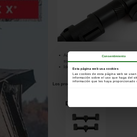
Adaptador de ángulo equipado con un sis
Consentimiento
superior y una rosca de tornillo para ser f
Ideal para dar un ángulo a sus detectore
Esta página web usa cookies
Las cookies de esta página web se usan p
información sobre el uso que haga del si
información que les haya proporcionado o
Los productos relacionados con este artícul
Los clientes que han co