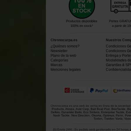
Productos disponibles
Portes GRATU
100% en stock³
a partir de 1
Chronocarpa.es
Nuestros Com
¿Quiénes somos?
Condiciones Ge
Newsletter
Condiciones Ge
Plano de la web
Entrega y Porte
Categorías
Modalidades d
Marcas
Garantías & SP
Menciones legales
Confidencialid
Chronocarpa es una web de venta en línea de la sociedad C
Products
,
Atropa
,
Avid Carp
,
Bait Boat Pod
,
BeeTackle
,
Bi
Delkim
,
Dynamite Baits
,
Eco Sinkers
,
Enterprise Tackle
,
Ext
Nash Tackle
,
New Direction
,
Okuma
,
Optimus
,
Penn
,
Powe
Toslon
,
Trakker
,
Varta
,
Vass
(0) Envío 24H : Su pedido será gestionado en 24 horas, e