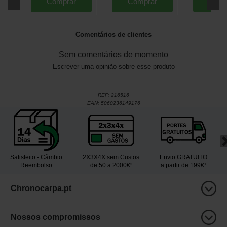
Comprar
Comprar
Comp
Comentários de clientes
Sem comentários de momento
Escrever uma opinião sobre esse produto
REF:
216516
EAN:
5060236149176
Satisfeito - Câmbio
2X3X4X sem Custos
Envio GRATUITO
Reembolso
de 50 a 2000€²
a partir de 199€¹
Chronocarpa.pt
Nossos compromissos