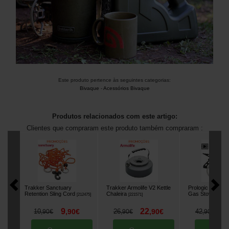
Este produto pertence às seguintes categorias:
Bivaque
-
Acessórios Bivaque
Produtos relacionados com este artigo:
Clientes que compraram este produto também compraram :
Trakker Sanctuary
Trakker Armolife V2 Kettle
Prologic Blackfi
Retention Sling Cord
Chaleira
Gas Stove 300
[
212475
]
[
221571
]
9
22
3
10
,
90
€
26
,
90
€
42
,
90
€
,
90
€
,
90
€