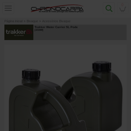
0
Página inicial
»
Bivaque
»
Acessórios Bivaque
Trakker Water Carrier 5L Pode
[
221568
]