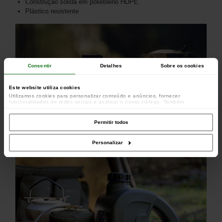
Construção sólida em polietileno HDPE.
Plástico resistente
Consentir
Detalhes
Sobre os cookies
Este website utiliza cookies
Utilizamos cookies para personalizar conteúdo e anúncios, fornecer
funcionalidades de redes sociais e analisar o nosso tráfego. Também
partilhamos informações acerca da sua utilização do site com os nossos
parceiros de redes sociais, de publicidade e de análise, que as podem combinar
com outras informações que lhes forneceu ou recolhidas por estes a partir da
Permitir todos
sua utilização dos respetivos serviços.
Personalizar