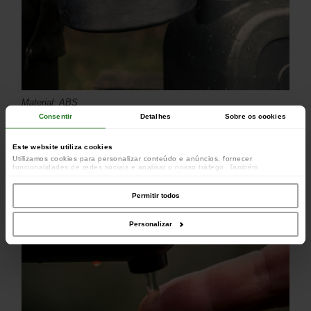
Material: ABS
Consentir
Detalhes
Sobre os cookies
Transforma a maioria dos recipientes de água num sistema de
água corrente sem necessidade de fonte de energia externa
Este website utiliza cookies
Utilizamos cookies para personalizar conteúdo e anúncios, fornecer
funcionalidades de redes sociais e analisar o nosso tráfego. Também
partilhamos informações acerca da sua utilização do site com os nossos
parceiros de redes sociais, de publicidade e de análise, que as podem combinar
com outras informações que lhes forneceu ou recolhidas por estes a partir da
Permitir todos
sua utilização dos respetivos serviços.
Personalizar