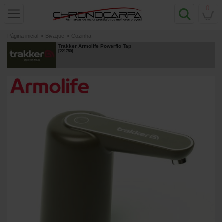
0
Página inicial
»
Bivaque
»
Cozinha
Trakker Armolife Powerflo Tap
[
221750
]