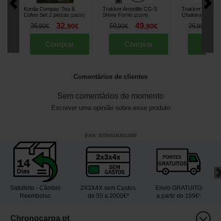
Korda Compac Tea &
Trakker Armolife CG-3
Trakker Armolife
Cofee Set 2 piezas
Stove Forno
Chaleira
[
226237
]
[
221479
]
[
221571
]
32
49
2
36
,
90
€
59
,
90
€
26
,
90
€
,
90
€
,
90
€
Comprar
Comprar
Comp
Comentários de clientes
Sem comentários de momento
Escrever uma opinião sobre esse produto
EAN:
5056618301089
Satisfeito - Câmbio
2X3X4X sem Custos
Envio GRATUITO
Reembolso
de 50 a 2000€²
a partir de 199€¹
Chronocarpa.pt