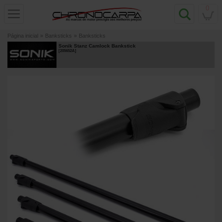
0
Página inicial
»
Banksticks
»
Banksticks
Sonik Stanz Camlock Bankstick
[
205652A
]