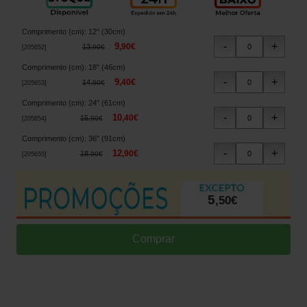
Comprimento (cm)
:
12" (30cm)
9
,
90
€
13
,
90
€
[
205652
]
Comprimento (cm)
:
18" (46cm)
9
,
40
€
14
,
90
€
[
205653
]
Comprimento (cm)
:
24" (61cm)
10
,
40
€
15
,
90
€
[
205654
]
Comprimento (cm)
:
36" (91cm)
12
,
90
€
18
,
90
€
[
205655
]
5
,
50
€