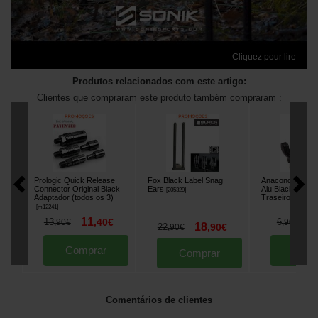
Cliquez pour lire
Produtos relacionados com este artigo:
Clientes que compraram este produto também compraram :
Prologic Quick Release
Fox Black Label Snag
Anaconda Gentl
Connector Original Black
Ears
Alu Black Apoio
[
205329
]
Adaptador (todos os 3)
Traseiro
[
m33410
]
[
m12241
]
11
6
13
,
40
€
6
,
90
€
,
90
€
18
22
,
90
€
,
90
€
Comprar
Comp
Comprar
Comentários de clientes