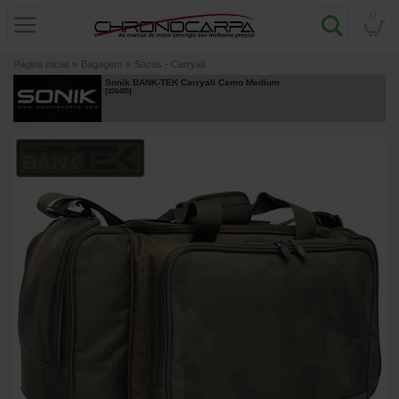
0
Página inicial
»
Bagagem
»
Sacos - Carryall
Sonik BANK-TEK Carryall Camo Medium
[
226405
]