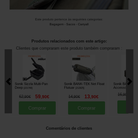
Este produto pertence às seguintes categorias:
Bagagem
-
Sacos - Carryall
Produtos relacionados com este artigo:
Clientes que compraram este produto também compraram :
Sonik Sizzla Multi-Pan
Sonik BANK-TEK Net Float
Sonik BANK-TE
Deep
Flutuar
Accessory Pou
[
221766
]
[
212825
]
1
16
,
90
€
59
13
62
,
90
€
14
,
90
€
,
90
€
,
90
€
Comp
Comprar
Comprar
Comentários de clientes