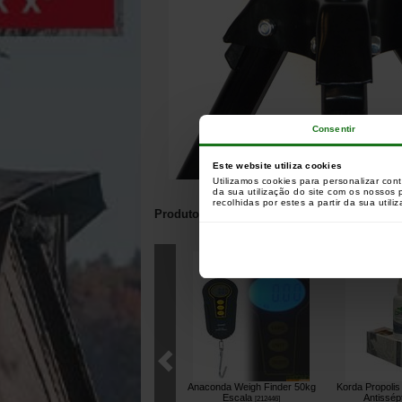
Consentir
Este website utiliza cookies
Utilizamos cookies para personalizar con
da sua utilização do site com os nossos
recolhidas por estes a partir da sua utili
Produtos relacionados com este artigo:
Clientes que compr
Anaconda Weigh Finder 50kg
Korda Propolis
Escala
Antissép
[
212446
]