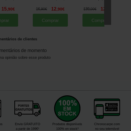
15
12
129
,
90
€
16
,
90
€
139
,
00
€
,
90
€
,
00
€
prar
Comprar
Comprar
entários de clientes
mentários de momento
a opinião sobre esse produto
os
Envio GRATUITO
Produtos disponíveis
Chronocarpe.com
a partir de 199€¹
100% en stock³
no seu telemóvel