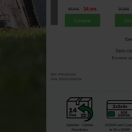
34
49
,
90
€
16
,
90
€
,
90
€
Comprar
Com
Com
Sem co
Escrever um
REF:
PRCAD1003
EAN:
3352210538734
Satisfeito - Câmbio
2X3X4X sem Cust
Reembolso
de 50 a 2000€²