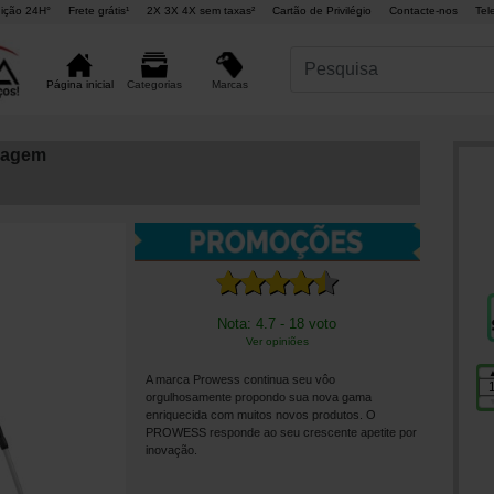
ição 24H°
Frete grátis¹
2X 3X 4X sem taxas²
Cartão de Privilégio
Contacte-nos
Tel
Marcas
Página inicial
Categorias
sagem
Nota: 4.7 - 18 voto
Ver opiniões
A marca Prowess continua seu vôo
orgulhosamente propondo sua nova gama
enriquecida com muitos novos produtos. O
PROWESS responde ao seu crescente apetite por
inovação.