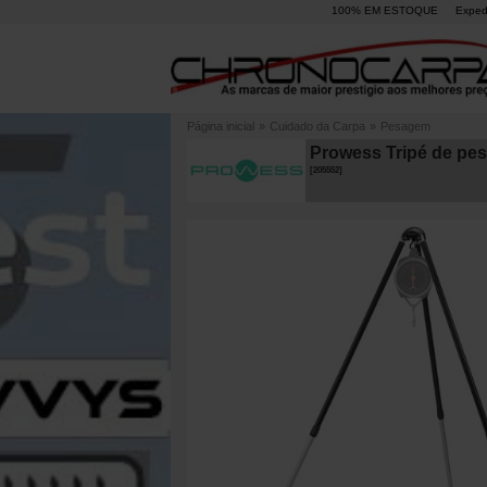
100% EM ESTOQUE
Exped
Página inicial
»
Cuidado da Carpa
»
Pesagem
Prowess Tripé de pe
[
205552
]