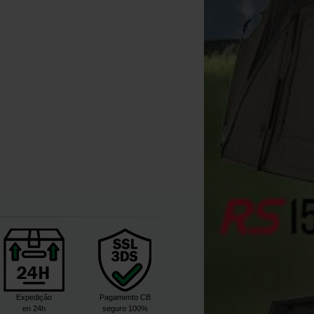
Bag
[
226112
]
39
25
84
49
,
90
€
32
,
90
€
94
,
90
,
90
€
,
90
€
,
90
€
Comprar
Comprar
Comprar
Expedição
Pagamento CB
en 24h
seguro 100%