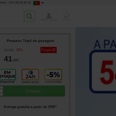
efone : +33 5 61 64 40 33
0
Minha Conta
Cesto
Prowess Tripé de pesagem
-
16
%
Poupe
8
€
49
,90
€
41
,90
€
▲
Comprar
▼
1
Entrega gratuita a partir de
399
€