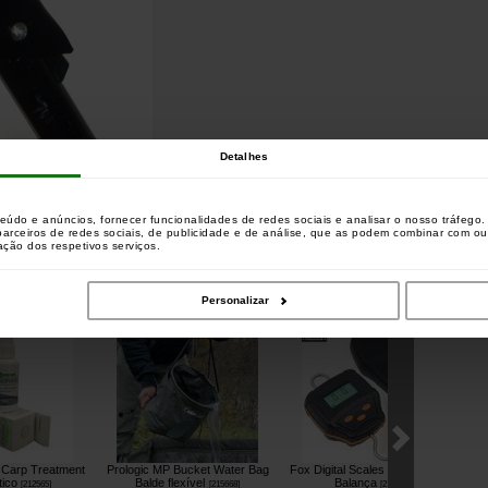
Detalhes
teúdo e anúncios, fornecer funcionalidades de redes sociais e analisar o nosso tráfeg
 parceiros de redes sociais, de publicidade e de análise, que as podem combinar com o
zação dos respetivos serviços.
aram este produto também compraram :
Personalizar
 Carp Treatment
Prologic MP Bucket Water Bag
Fox Digital Scales & Case 60kg
tico
Balde flexível
Balança
[
212565
]
[
215668
]
[
212440
]