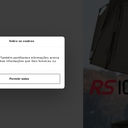
Sobre os cookies
o. Também partilhamos informações acerca
utras informações que lhes forneceu ou
Permitir todos
Carp Design Camo Line
Prologic Waterproof
Prologic Avengers S/S 
Floating Weigh Bag
Retainer/Landing Net Stink
Medium
[
212484
]
[
212804
]