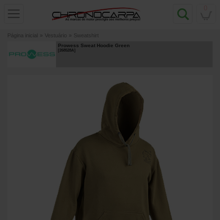
0
Página inicial
»
Vestuário
»
Sweatshirt
Prowess Sweat Hoodie Green
[
268528A
]