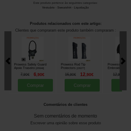
Este produto pertence às seguintes categorias:
Vestuário
-
Sweatshirt
-
Liquidação
Produtos relacionados com este artigo:
Clientes que compraram este produto também compraram :
Prowess Safety Guard
Prowess Rod Tip
Prowess Black 
Apoio Traseiro
Protectors
Embroidered Ca
[
205648
]
[
226277
]
6
12
8
7
,
90
€
16
,
90
€
12
,
90
€
,
90
€
,
90
€
Comprar
Comprar
Comp
Comentários de clientes
Sem comentários de momento
Escrever uma opinião sobre esse produto