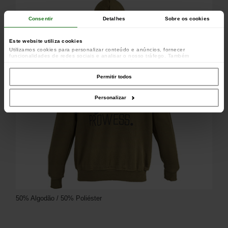
Consentir
Detalhes
Sobre os cookies
Este website utiliza cookies
Utilizamos cookies para personalizar conteúdo e anúncios, fornecer
funcionalidades de redes sociais e analisar o nosso tráfego. Também
partilhamos informações acerca da sua utilização do site com os nossos
parceiros de redes sociais, de publicidade e de análise, que as podem combinar
com outras informações que lhes forneceu ou recolhidas por estes a partir da
Permitir todos
sua utilização dos respetivos serviços.
Personalizar
50% Algodão / 50% Poliéster