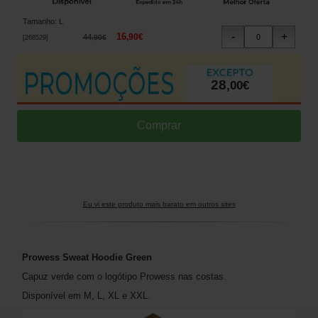
Tamanho
:
L
16
,
90
€
44
,
90
€
[
268529
]
28
,
00
€
Eu vi este produto mais barato em outros sites
Prowess Sweat Hoodie Green
Capuz verde com o logótipo Prowess nas costas.
Disponível em M, L, XL e XXL.