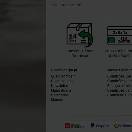
EAN:
5706301726735
Satisfeito - Câmbio
2X3X4X sem Cust
Reembolso
de 50 a 2000€²
Chronocarpa.pt
Nossos compr
Quem somos ?
Condições Ger
Contacte-nos
Condições gerai
Newsletter
Entrega e frete
Mapa do site
Condições de 
Categorias
Confidencialid
Marcas