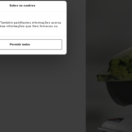
Sobre os cookies
o. Também partilhamos informações acerca
utras informações que lhes forneceu ou
Permitir todos