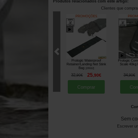
Produtos relacionados com este artigo:
Clientes que compr
Prologic Waterproof
Prologic Com
Retainer/Landing Net Stink
Scale 40kg 
Bag
[
226112
]
25
32
,
90
€
34
,
90
€
,
90
€
Comprar
Com
Com
Sem co
Escrever um