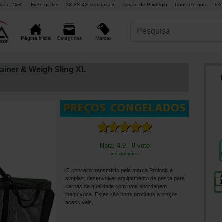
ição 24H°
Frete grátis¹
2X 3X 4X sem taxas²
Cartão de Privilégio
Contacte-nos
Tel
Marcas
Página inicial
Categorias
tainer & Weigh Sling XL
Nota: 4.9 - 8 voto
Ver opiniões
O conceito transmitido pela marca Prologic é
simples: desenvolver equipamento de pesca para
carpas de qualidade com uma abordagem
inequívoca. Estes são bons produtos a preços
acessíveis.