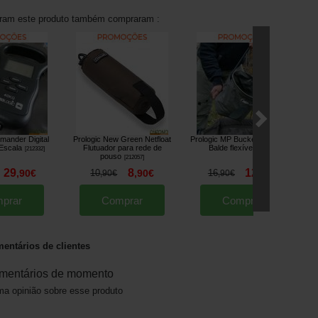
aram este produto também compraram :
mander Digital
Prologic New Green Netfloat
Prologic MP Bucket Water Bag
Escala
Flutuador para rede de
Balde flexível
[
212332
]
[
215668
]
pouso
[
212057
]
29
8
12
,
90
€
10
,
90
€
16
,
90
€
,
90
€
,
90
€
prar
Comprar
Comprar
entários de clientes
mentários de momento
a opinião sobre esse produto