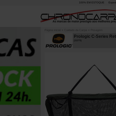
100% EM ESTOQUE
Exped
Página inicial
»
Cuidado da Carpa
»
Pesagem
Prologic C-Series Re
[
212773
]