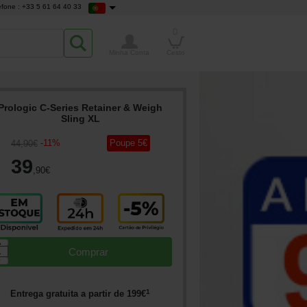
efone : +33 5 61 64 40 33
0
Minha Conta
Cesto
Prologic C-Series Retainer & Weigh
Sling XL
-
11
%
Poupe
5
€
44
,90
€
39
,90
€
▲
Comprar
▼
1
Entrega gratuita a partir de
199
€