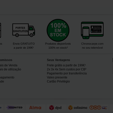
os
Envio GRATUITO
Produtos disponíveis
Chronocarpe.com
a partir de 199€¹
100% en stock³
no seu telemóvel
omissos
Seus Ventagens
ais de Venda
Frete grátis a partir de 199€¹
s de utilização
2x 3x 4x Sem custos por CB²
Pagamento por transferência
pagamento
Vales presente
ade
Cartão Privilégio