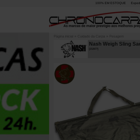
100% EM ESTOQUE
Exped
Página inicial
»
Cuidado da Carpa
»
Pesagem
Nash Weigh Sling S
[
212677
]