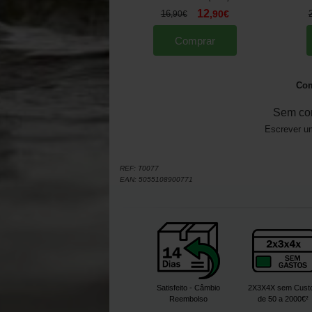
12
16
,
90
€
,
90
€
Comprar
Com
Sem co
Escrever um
REF:
T0077
EAN:
5055108900771
Satisfeito - Câmbio
2X3X4X sem Cust
Reembolso
de 50 a 2000€²