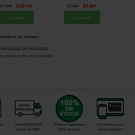
219
20
267
,
55
€
22
,
90
€
,
90
€
,
90
€
Comprar
Comprar
entários de clientes
mentários de momento
a opinião sobre esse produto
os
Envio GRATUITO
Produtos disponíveis
Chronocarpe.com
a partir de 199€¹
100% en stock³
no seu telemóvel