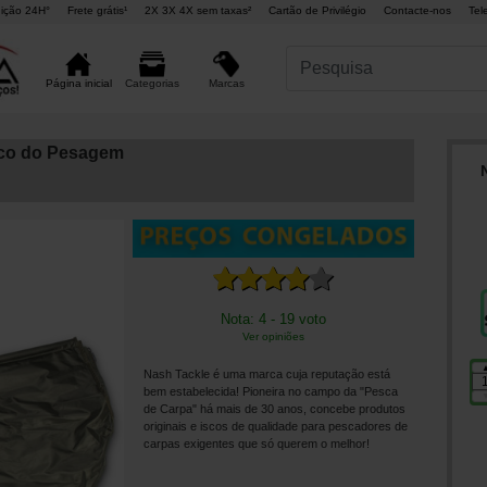
ição 24H°
Frete grátis¹
2X 3X 4X sem taxas²
Cartão de Privilégio
Contacte-nos
Tel
Marcas
Página inicial
Categorias
aco do Pesagem
Nota: 4 - 19 voto
Ver opiniões
Nash Tackle é uma marca cuja reputação está
bem estabelecida! Pioneira no campo da "Pesca
de Carpa" há mais de 30 anos, concebe produtos
originais e iscos de qualidade para pescadores de
carpas exigentes que só querem o melhor!