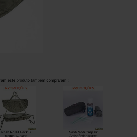
aram este produto também compraram :
Nash No Kill Pack 3
Nash Medi Carp Kit
pieces
Antisséptico
[
esc16197
]
[
233310
]