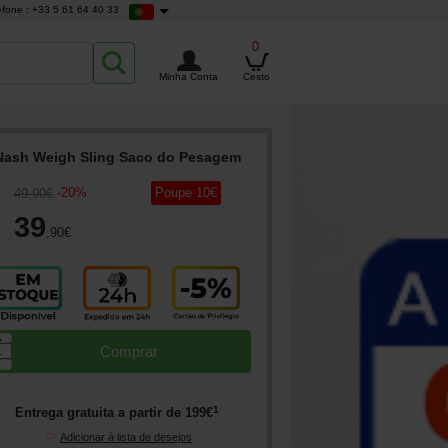
efone : +33 5 61 64 40 33
0
Minha Conta
Cesto
Nash Weigh Sling Saco do Pesagem
-
20
%
Poupe
10
€
49
,90
€
39
,90
€
▲
Comprar
▼
1
Entrega gratuita a partir de
199
€
♡
Adicionar à lista de desejos