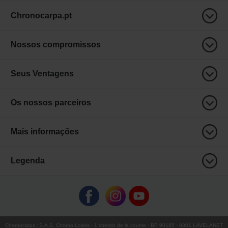
Chronocarpa.pt
Nossos compromissos
Seus Ventagens
Os nossos parceiros
Mais informações
Legenda
Chronocarpa
:
S.A.S. Chrono Loisirs
- 1 chemin de la coume - BP 90185 - 9301 LAVELANET