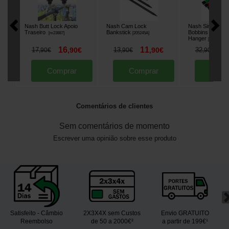
Nash Butt Lock Apoio
Nash Cam Lock
Nash Siren Nigh
Traseiro
Bankstick
Bobbins Small
[
m23887
]
[
205245A
]
Hanger
[
204753A
]
16
11
2
17
,
90
€
13
,
90
€
32
,
90
€
,
90
€
,
90
€
Comprar
Comprar
Comp
Comentários de clientes
Sem comentários de momento
Escrever uma opinião sobre esse produto
Satisfeito - Câmbio
2X3X4X sem Custos
Envio GRATUITO
Reembolso
de 50 a 2000€²
a partir de 199€¹