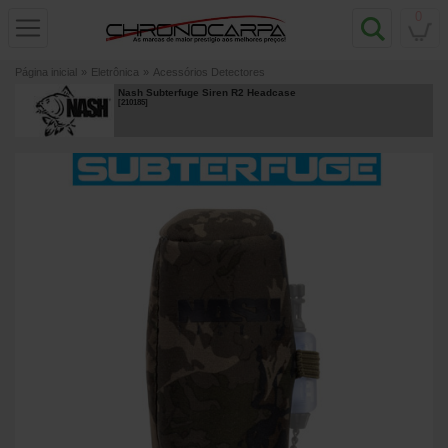
0
Página inicial
»
Eletrônica
»
Acessórios Detectores
Nash Subterfuge Siren R2 Headcase
[
210185
]