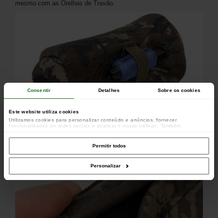
mesmo com as Orelhas de Travão.
Consentir
Detalhes
Sobre os cookies
Este website utiliza cookies
Utilizamos cookies para personalizar conteúdo e anúncios, fornecer
funcionalidades de redes sociais e analisar o nosso tráfego. Também
partilhamos informações acerca da sua utilização do site com os nossos
parceiros de redes sociais, de publicidade e de análise, que as podem combinar
com outras informações que lhes forneceu ou recolhidas por estes a partir da
Permitir todos
sua utilização dos respetivos serviços.
Personalizar