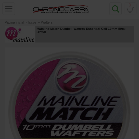
0
Página inicial
»
Iscos
»
Wafters
Mainline Match Dumbell Wafters Essential Cell 10mm 50ml
[
244016
]