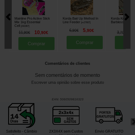
Mainline Pro Active Stick
Korda Bait Up Method In
Korda Krank Ri
Mix 1kg Essential
Line Feeder
Barbless
[
m27607
]
[
209980A
]
Cell
[
242367
]
5
6
,
90
€
,
90
€
10
3
11
,
90
€
3
,
,
90
€
,
70
€
Comprar
Comp
Comprar
Comentários de clientes
Sem comentários de momento
Escrever uma opinião sobre esse produto
EAN:
5060509816323
Satisfeito - Câmbio
2X3X4X sem Custos
Envio GRATUITO