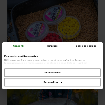
Consentir
Detalhes
Sobre os cookies
Este website utiliza cookies
Utilizamos cookies para personalizar conteúdo e anúncios, fornecer
funcionalidades de redes sociais e analisar o nosso tráfego. Também
partilhamos informações acerca da sua utilização do site com os nossos
parceiros de redes sociais, de publicidade e de análise, que as podem combinar
com outras informações que lhes forneceu ou recolhidas por estes a partir da
Permitir todos
sua utilização dos respetivos serviços.
Personalizar