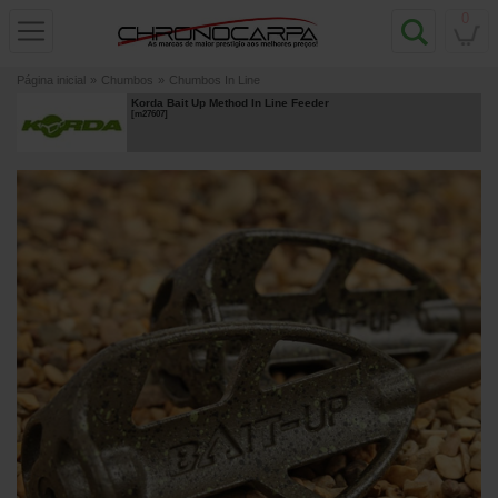
0
Página inicial
»
Chumbos
»
Chumbos In Line
Korda Bait Up Method In Line Feeder
[
m27607
]