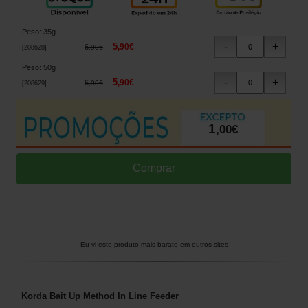
Peso
:
35g
5
,
90
€
6
,
90
€
[
208628
]
Peso
:
50g
5
,
90
€
6
,
90
€
[
208629
]
1
,
00
€
Eu vi este produto mais barato em outros sites
Korda Bait Up Method In Line Feeder