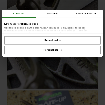
Consentir
Detalhes
Sobre os cookies
Este website utiliza cookies
Utilizamos cookies para personalizar conteúdo e anúncios, fornecer
funcionalidades de redes sociais e analisar o nosso tráfego. Também
partilhamos informações acerca da sua utilização do site com os nossos
parceiros de redes sociais, de publicidade e de análise, que as podem combinar
com outras informações que lhes forneceu ou recolhidas por estes a partir da
Permitir todos
sua utilização dos respetivos serviços.
Personalizar