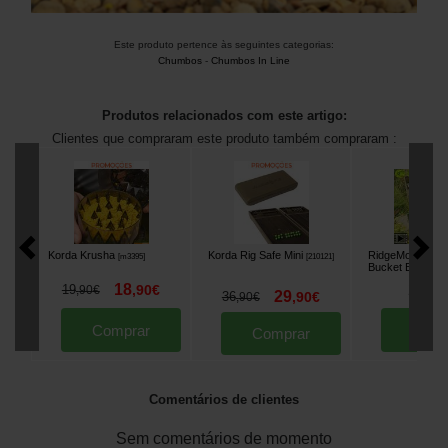
Este produto pertence às seguintes categorias:
Chumbos
-
Chumbos In Line
Produtos relacionados com este artigo:
Clientes que compraram este produto também compraram :
Korda Krusha
Korda Rig Safe Mini
RidgeMonkey M
[
m3395
]
[
210121
]
Bucket Balde
[
m2
18
22
19
,
90
€
,
90
,
90
€
29
36
,
90
€
,
90
€
Comprar
Comp
Comprar
Comentários de clientes
Sem comentários de momento