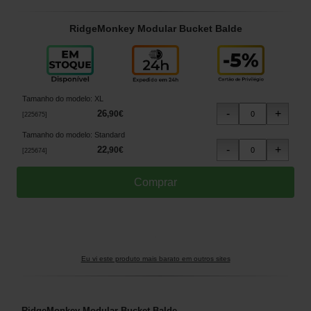
RidgeMonkey Modular Bucket Balde
Tamanho do modelo
:
XL
26
,
90
€
[
225675
]
Tamanho do modelo
:
Standard
22
,
90
€
[
225674
]
Eu vi este produto mais barato em outros sites
RidgeMonkey Modular Bucket Balde