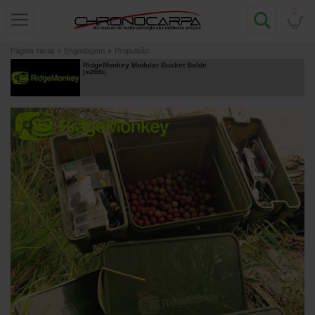
0
Página inicial
»
Engodagem
»
Propulsão
RidgeMonkey Modular Bucket Balde
[
m28581
]