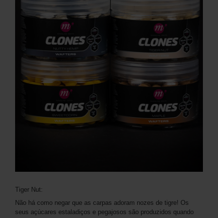
Tiger Nut:
Não há como negar que as carpas adoram nozes de tigre! Os
seus açúcares estaladiços e pegajosos são produzidos quando