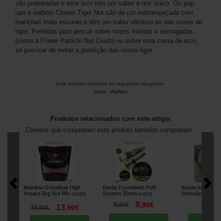
são preparadas e este isco tem um sabor a noz único. Os pop-
ups e wafters Clones Tiger Nut são de cor esbranquiçada com
manchas mais escuras e têm um sabor idêntico ao das nozes de
tigre. Perfeitas para pescar sobre nozes inteiras e esmagadas
(como a Power Particle Nut Crush) ou sobre uma cama de isco,
se precisar de evitar a proibição das nozes-tigre.
Este produto pertence às seguintes categorias:
Iscos
-
Wafters
Produtos relacionados com este artigo:
Clientes que compraram este produto também compraram :
Mainline Groudbait High
Korda Funnelweb PVA
Korda Infuza Fr
Impact 2kg Nut Mix
System 35mm
Imersão
[
241267
]
[
m9151
]
[
m21379
]
8
8
9
,
90
€
,
50
,
90
€
13
14
,
90
€
,
90
€