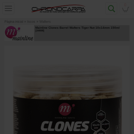
0
Página inicial
»
Iscos
»
Wafters
Mainline Clones Barrel Wafters Tiger Nut 10x14mm 150ml
[
244008
]