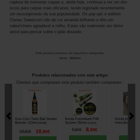
captura de inúmeras carpas e, ainda hoje, continua a ser um dos
iscos para carpas mais eficazes, tendo registado recentemente
um ressurgimento da sua popularidade. Os pop-ups e wafters
Clones Sweetcorn são de cor amarela brilhante e têm um
sabor/cheiro agradável a milho. Estes são realmente um ótimo
anzol para pescar sobre o grão dourado.
Este produto pertence às seguintes categorias:
Iscos
-
Wafters
Produtos relacionados com este artigo:
Clientes que compraram este produto também compraram :
Goo Corn Twist Bait Smoke
Korda Funnelweb PVA
Korda Infuza Fr
Booster 115ml
System 35mm
Imersão
[
241008
]
[
m9151
]
[
m21379
]
8
8
9
,
90
€
,
50
,
90
€
18
19
,
90
€
,
90
€