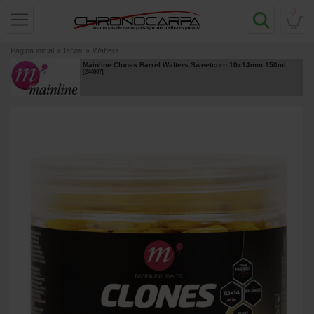
0
Página inicial
»
Iscos
»
Wafters
Mainline Clones Barrel Wafters Sweetcorn 10x14mm 150ml
[
244007
]