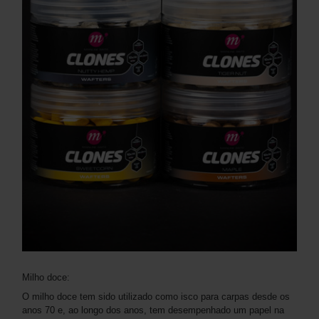
Milho doce:
O milho doce tem sido utilizado como isco para carpas desde os
anos 70 e, ao longo dos anos, tem desempenhado um papel na