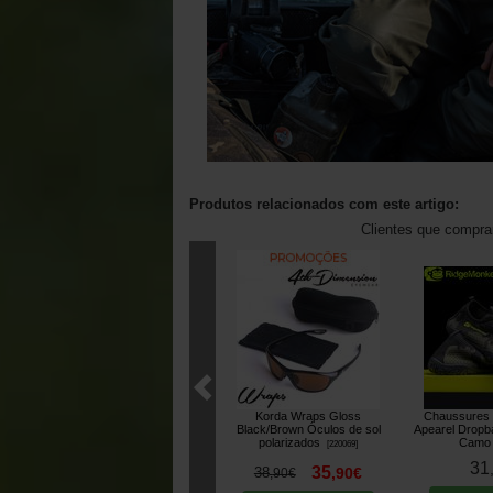
Produtos relacionados com este artigo:
Clientes que compr
Korda Wraps Gloss
Chaussures
Black/Brown Óculos de sol
Apearel Dropb
polarizados
Camo
[
220069
]
31
35
38
,
90
€
,
90
€