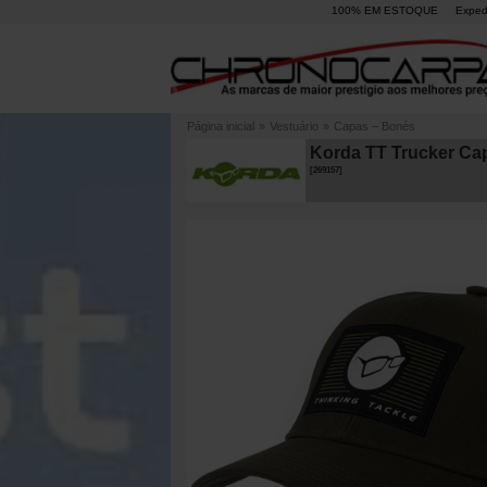
100% EM ESTOQUE
Exped
Página inicial
»
Vestuário
»
Capas – Bonés
Korda TT Trucker Ca
[
269157
]