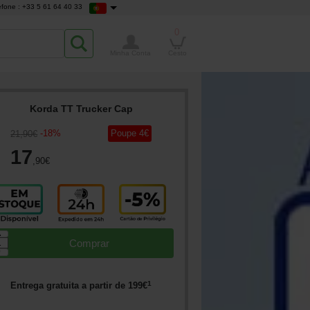
efone : +33 5 61 64 40 33
0
Minha Conta
Cesto
Korda TT Trucker Cap
-
18
%
Poupe
4
€
21
,90
€
17
,90
€
▲
Comprar
▼
1
Entrega gratuita a partir de
199
€