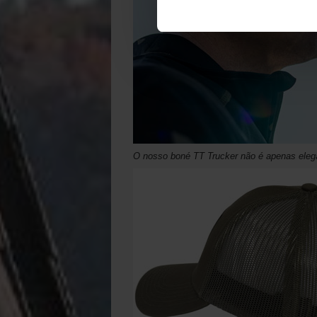
O nosso boné TT Trucker não é apenas eleg