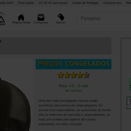
ição 24H°
Frete grátis¹
2X 3X 4X sem taxas²
Cartão de Privilégio
Contacte-nos
Tel
Marcas
Página inicial
Categorias
p
Nota: 4.6 - 5 voto
Ver opiniões
Uma das mais prestigiadas marcas anglo-
saxônicas para pesca de carpa pequena. De
acordo com especialistas, os acessórios da Korda
são os melhores do mercado e, especialmente, os
mais procurados pescadores de carpas
experientes em toda a Europa!