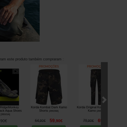
aram este produto também compraram :
 RidgeMonkey
Korda Kombat Dark Kamo
Korda Original Kombats Dark
ack Aqua Shoes
Shorts
Kamo
[
269159A
]
[
269163A
]
[
269101A
]
59
69
,
90
€
64
,
90
€
79
,
90
€
,
90
€
,
90
€