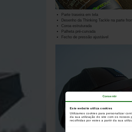
Parte traseira em tela
Desenho da Thinking Tackle na parte fron
Coroa estruturada
Palheta pré-curvada
Fecho de pressão ajustável
Consentir
Este website utiliza cookies
Utilizamos cookies para personalizar con
da sua utilização do site com os nossos
recolhidas por estes a partir da sua utili