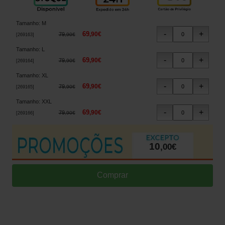
Tamanho
:
M
69
,
90
€
79
,
90
€
[
269163
]
Tamanho
:
L
69
,
90
€
79
,
90
€
[
269164
]
Tamanho
:
XL
69
,
90
€
79
,
90
€
[
269165
]
Tamanho
:
XXL
69
,
90
€
79
,
90
€
[
269166
]
10
,
00
€