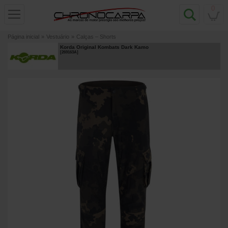
0
Página inicial
»
Vestuário
»
Calças – Shorts
Korda Original Kombats Dark Kamo
[
269163A
]