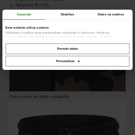
Tamanhos M a 2XL
Consentir
Detalhes
Sobre os cookies
Este website utiliza cookies
Utilizamos cookies para personalizar conteúdo e anúncios, fornecer
funcionalidades de redes sociais e analisar o nosso tráfego. Também
partilhamos informações acerca da sua utilização do site com os nossos
parceiros de redes sociais, de publicidade e de análise, que as podem combinar
com outras informações que lhes forneceu ou recolhidas por estes a partir da
Permitir todos
sua utilização dos respetivos serviços.
Personalizar
Possui fecho de botão e braguilha