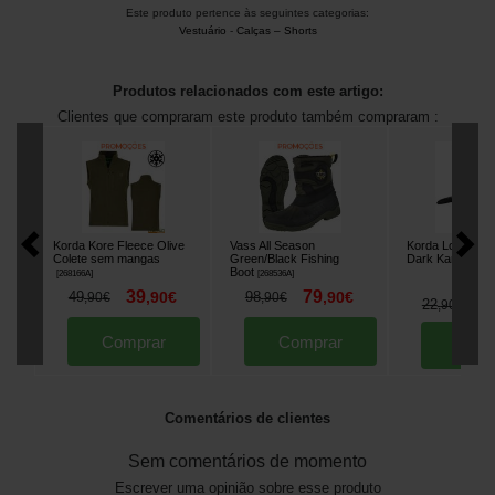
Este produto pertence às seguintes categorias:
Vestuário
-
Calças – Shorts
Produtos relacionados com este artigo:
Clientes que compraram este produto também compraram :
Korda Kore Fleece Olive
Vass All Season
Korda Logo Pat
Colete sem mangas
Green/Black Fishing
Dark Kamo
[
2683
Boot
[
268166A
]
[
268536A
]
39
79
49
,
90
€
98
,
90
€
,
90
€
,
90
€
1
22
,
90
€
Comprar
Comprar
Comp
Comentários de clientes
Sem comentários de momento
Escrever uma opinião sobre esse produto