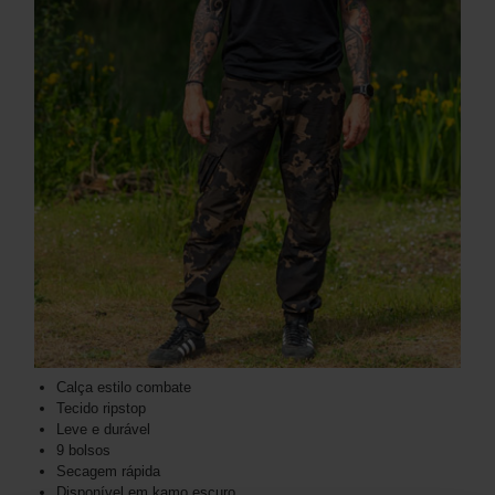
Calça estilo combate
Tecido ripstop
Leve e durável
9 bolsos
Secagem rápida
Disponível em kamo escuro