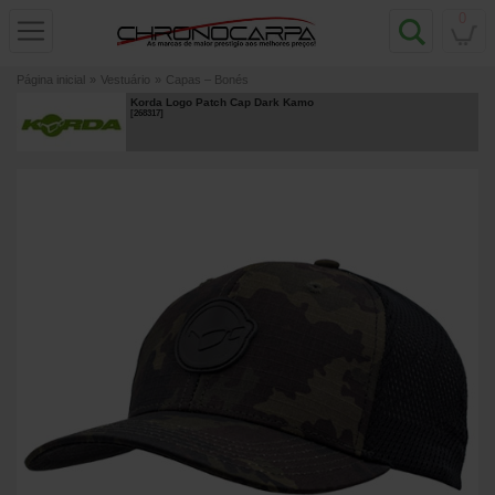
0
Página inicial
»
Vestuário
»
Capas – Bonés
Korda Logo Patch Cap Dark Kamo
[
268317
]