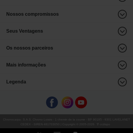
Nossos compromissos
Seus Ventagens
Os nossos parceiros
Mais informações
Legenda
Chronocarpa
:
S.A.S. Chrono Loisirs
- 1 chemin de la coume - BP 90185 - 9301 LAVELANET
CEDEX - SIREN 481703050 | Copyright © 2005-
2026
∇ ccdispo