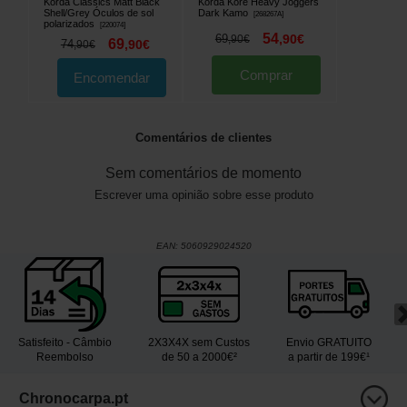
Korda Classics Matt Black
Korda Kore Heavy Joggers
Shell/Grey Óculos de sol
Dark Kamo
[
268267A
]
polarizados
[
220074
]
54
69
,
90
€
,
90
€
69
74
,
90
€
,
90
€
Comprar
Encomendar
Comentários de clientes
Sem comentários de momento
Escrever uma opinião sobre esse produto
EAN:
5060929024520
Satisfeito - Câmbio
2X3X4X sem Custos
Envio GRATUITO
Reembolso
de 50 a 2000€²
a partir de 199€¹
Chronocarpa.pt