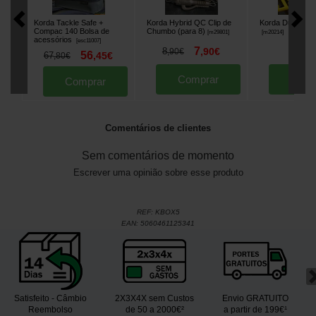
Korda Tackle Safe +
Korda Hybrid QC Clip de
Korda Dumbell F
Compac 140 Bolsa de
Chumbo (para 8)
[
m29801
]
[
m20214
]
acessórios
[
esc11007
]
7
4
8
,
90
€
,
90
,
90
€
56
67
,
45
€
,
80
€
Comprar
Comp
Comprar
Comentários de clientes
Sem comentários de momento
Escrever uma opinião sobre esse produto
REF:
KBOX5
EAN:
5060461125341
Satisfeito - Câmbio
2X3X4X sem Custos
Envio GRATUITO
Reembolso
de 50 a 2000€²
a partir de 199€¹