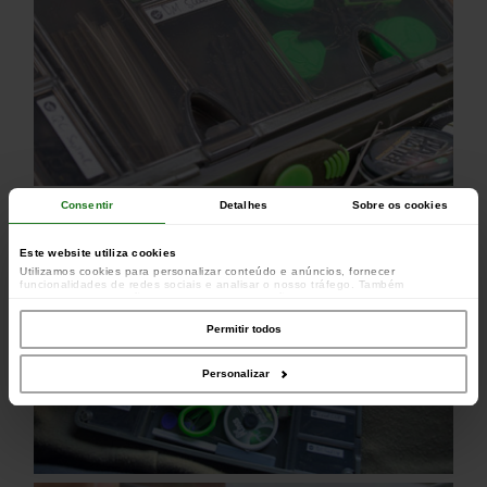
Consentir
Detalhes
Sobre os cookies
Este website utiliza cookies
Utilizamos cookies para personalizar conteúdo e anúncios, fornecer
funcionalidades de redes sociais e analisar o nosso tráfego. Também
partilhamos informações acerca da sua utilização do site com os nossos
parceiros de redes sociais, de publicidade e de análise, que as podem combinar
com outras informações que lhes forneceu ou recolhidas por estes a partir da
Permitir todos
sua utilização dos respetivos serviços.
Personalizar