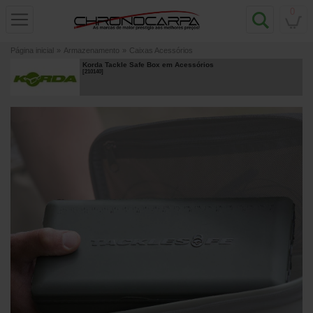
0
Página inicial
»
Armazenamento
»
Caixas Acessórios
Korda Tackle Safe Box em Acessórios
[
210140
]