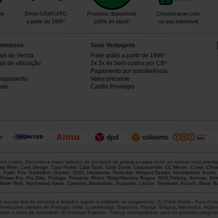
os
Envio GRATUITO
Produtos disponíveis
Chronocarpe.com
a partir de 199€¹
100% en stock³
no seu telemóvel
omissos
Seus Ventagens
ais de Venda
Frete grátis a partir de 199€¹
s de utilização
2x 3x 4x Sem custos por CB²
Pagamento por transferência
pagamento
Vales presente
ade
Cartão Privilégio
o Loisirs. Encontra a maior seleção de produtos de
pesca a carpa
entre as marcas mais presti
ap River
,
Carp Design
,
Carp Porter
,
Carp Spirit
,
Carp Zoom
,
Carpsounder
,
CC Moore
,
Ccarp
,
Chro
p
,
Faith
,
Fox
,
Garbolino
,
Garmin
,
GOO
,
Hayabusa
,
Holdcarp
,
Hotspot Design
,
Humminbird
,
Korda
Power Pro
,
Pro Elite
,
Prologic
,
Prowess
,
Rhino
,
RidgeMonkey
,
Rogue
,
ROK Fishing
,
Sensas
,
Shi
Water Wolf
,
Wychwood
.
Varas
,
Carretos
,
Banksticks
,
Suportes
,
Linhas
,
Terminais
,
Anzoís
,
Bivvy
,
Ba
 exceto fins de semana e feriados sujeito a validade de pagamento. (1) Frete Grátis - Para Po
is para clientes de Portugal, Itália, Luxemburgo, Espanha, França, Bélgica, Alemanha, Holanda,
ito a erros de inventário. (4) Entrega Express - França metropolitana, para os produtos elegíveis