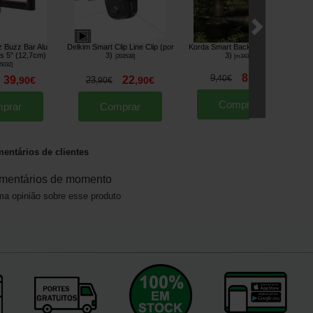
z Buzz Bar Alu
Delkim Smart Clip Line Clip (por
Korda Smart Back Lead (para
s 5" (12,7cm)
3)
3)
[
203538
]
[
m3431
]
5032
]
8
9
,
40
€
,
40
€
39
22
,
90
€
23
,
90
€
,
90
€
Comprar
prar
Comprar
entários de clientes
mentários de momento
a opinião sobre esse produto