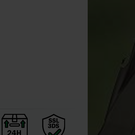
Korda Ulcer Swab
Korda Needle & Scissor
Antisséptico
Ferramentas (todas as 8
[
212680
]
peças)
[
esc9471
]
14
47
16
,
90
€
52
,
81
€
,
90
€
,
00
€
Comprar
Comprar