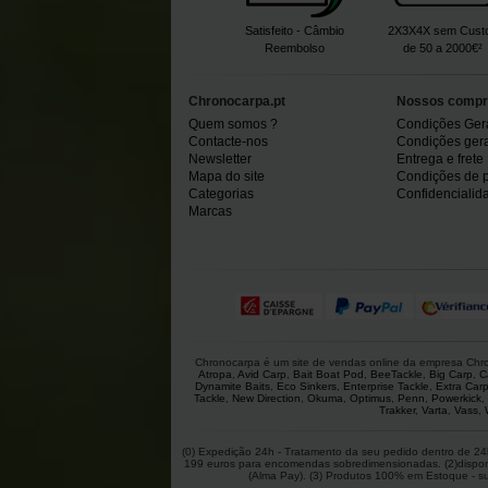
Satisfeito - Câmbio
2X3X4X sem Cust
Reembolso
de 50 a 2000€²
Chronocarpa.pt
Nossos compr
Quem somos ?
Condições Ger
Contacte-nos
Condições gerai
Newsletter
Entrega e frete
Mapa do site
Condições de 
Categorias
Confidencialid
Marcas
Chronocarpa é um site de vendas online da empresa Chron
Atropa
,
Avid Carp
,
Bait Boat Pod
,
BeeTackle
,
Big Carp
,
C
Dynamite Baits
,
Eco Sinkers
,
Enterprise Tackle
,
Extra Car
Tackle
,
New Direction
,
Okuma
,
Optimus
,
Penn
,
Powerkick
,
Trakker
,
Varta
,
Vass
,
(0) Expedição 24h - Tratamento da seu pedido dentro de 24h
199 euros para encomendas sobredimensionadas. (2)disponíve
(Alma Pay). (3) Produtos 100% em Estoque - suje