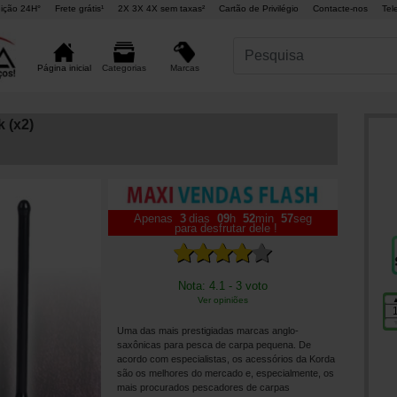
ição 24H°
Frete grátis¹
2X 3X 4X sem taxas²
Cartão de Privilégio
Contacte-nos
Tel
Marcas
Página inicial
Categorias
 (x2)
Apenas
3
dias
09
h
52
min
56
seg
para desfrutar dele !
Nota: 4.1 - 3 voto
Ver opiniões
Uma das mais prestigiadas marcas anglo-
saxônicas para pesca de carpa pequena. De
acordo com especialistas, os acessórios da Korda
são os melhores do mercado e, especialmente, os
mais procurados pescadores de carpas