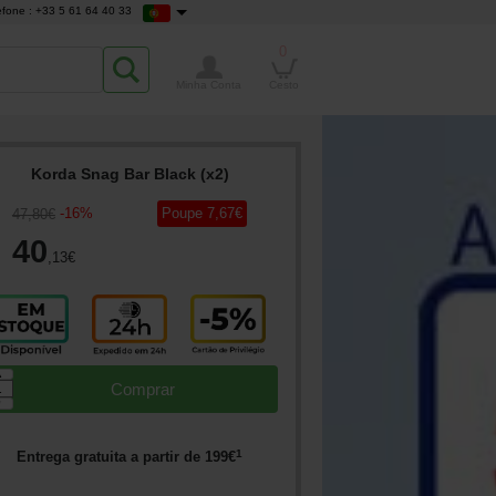
efone : +33 5 61 64 40 33
0
Minha Conta
Cesto
Korda Snag Bar Black (x2)
-
16
%
Poupe
7
,67
€
47
,80
€
40
,13
€
▲
Comprar
▼
1
Entrega gratuita a partir de
199
€