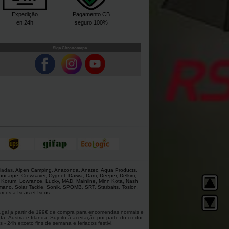
Expedição
Pagamento CB
en 24h
seguro 100%
Siga Chronocarpa
giadas.
Alpen Camping
,
Anaconda
,
Anatec
,
Aqua Products
,
nocarpe
,
Crewsaver
,
Cygnet
,
Daiwa
,
Dam
,
Deeper
,
Delkim
,
,
Korum
,
Lowrance
,
Lucky
,
MAD
,
Mainline
,
Minn Kota
,
Nash
mano
,
Solar Tackle
,
Sonik
,
SPOMB
,
SRT
,
Starbaits
,
Toslon
,
rcos a Iscas
et
Iscos
.
rtugal a partir de 199€ de compra para encomendas normais e
 Áustria e Irlanda. Sujeito à aceitação por parte do credor
 - 24h exceto fins de semana e feriados festivi.