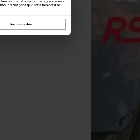
o. Também partilhamos informações acerca
utras informações que lhes forneceu ou
Permitir todos