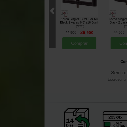
Korda Singlez Buzz Bar Alu
Korda Single
Black 2 varas 6.5" (16,5cm)
Black 2 vara
[
205031
]
[
20
39
44
,
90
€
44
,
90
€
,
90
€
Comprar
Com
Com
Sem co
Escrever um