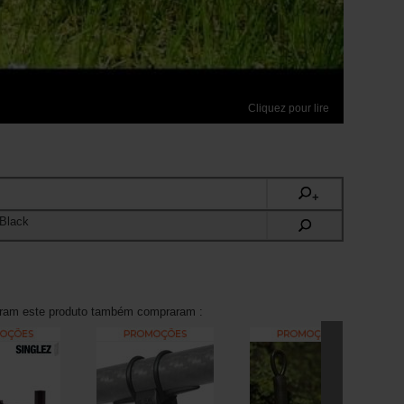
Cliquez pour lire
+
 Black
aram este produto também compraram :