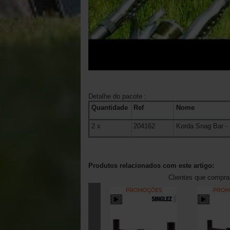
Detalhe do pacote
:
Quantidade
Ref
Nome
2
x
204162
Korda Snag Bar
-
Produtos relacionados com este artigo:
Clientes que compr