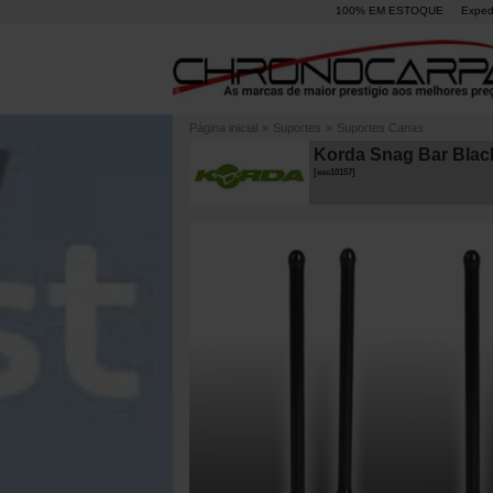
100% EM ESTOQUE
Exped
Página inicial
»
Suportes
»
Suportes Canas
Korda Snag Bar Black
[
esc10157
]