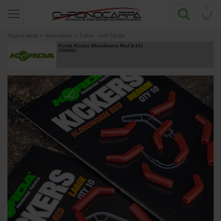
0
Página inicial
»
Acessórios
»
Tubos - Anti-Tangle
Korda Kicker Bloodworm Red (x10)
[
234035A
]