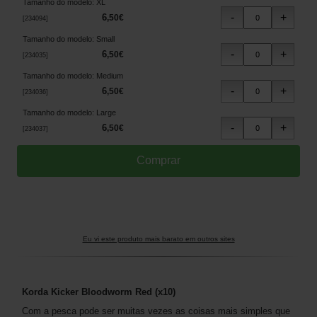
Tamanho do modelo
:
XL
6
,
50
€
[
234094
]
Tamanho do modelo
:
Small
6
,
50
€
[
234035
]
Tamanho do modelo
:
Medium
6
,
50
€
[
234036
]
Tamanho do modelo
:
Large
6
,
50
€
[
234037
]
Eu vi este produto mais barato em outros sites
Korda Kicker Bloodworm Red (x10)
Com a pesca pode ser muitas vezes as coisas mais simples que