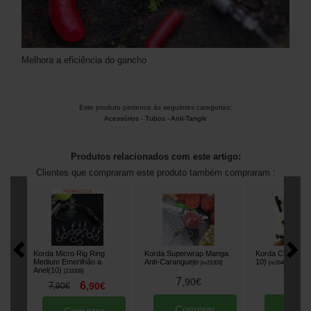
Melhora a eficiência do gancho
Este produto pertence às seguintes categorias:
Acessórios
-
Tubos - Anti-Tangle
Produtos relacionados com este artigo:
Clientes que compraram este produto também compraram :
Korda Micro Rig Ring
Korda Superwrap Manga
Korda Clip de C
Medium Emerilhão a
Anti-Caranguejo
10)
[
m21303
]
[
m2640
]
Anel(10)
[
233308
]
7
5
,
90
€
,
90
6
7
,
90
€
,
90
€
Comprar
Comp