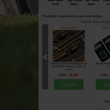
Produtos relacionados com este artigo:
Clientes que compr
Korda Leadcore Montagem de
Korda Krim
Emerilhão a Anel 1m ( por 3)
[
m1
[
m18657
]
8
9
,
90
€
7
,
90
€
,
90
€
Comprar
Com
Com