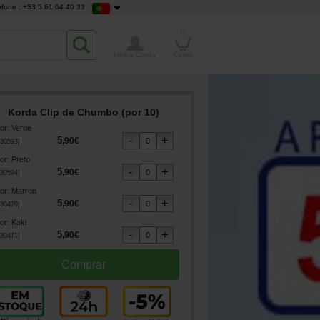
efone : +33 5 61 64 40 33
0
Minha Conta
Cesto
Korda Clip de Chumbo (por 10)
or
:
Verde
5
,
90
€
30593
]
or
:
Preto
5
,
90
€
30594
]
or
:
Marron
5
,
90
€
30470
]
or
:
Kaki
5
,
90
€
30471
]