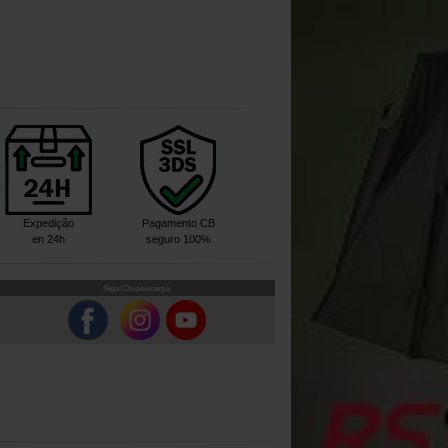
Expedição
Pagamento CB
en 24h
seguro 100%
Siga Chronocarpa