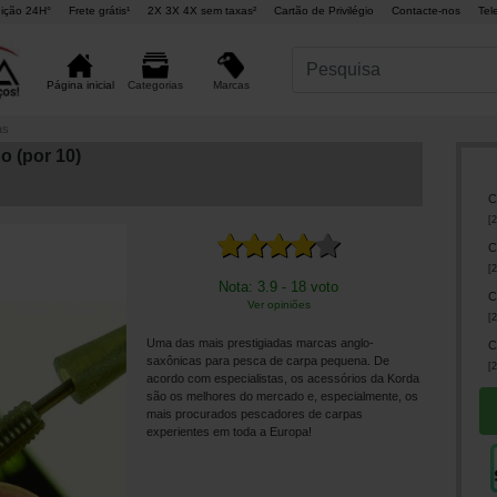
ição 24H°
Frete grátis¹
2X 3X 4X sem taxas²
Cartão de Privilégio
Contacte-nos
Tel
Marcas
Página inicial
Categorias
as
 (por 10)
C
[
2
C
[
2
Nota: 3.9 - 18 voto
C
Ver opiniões
[
2
Uma das mais prestigiadas marcas anglo-
C
saxônicas para pesca de carpa pequena. De
[
2
acordo com especialistas, os acessórios da Korda
são os melhores do mercado e, especialmente, os
mais procurados pescadores de carpas
experientes em toda a Europa!