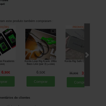
aram este produto também compraram :
ps Fixadores
Korda Loop Rig Krank 18lbs
Korda Rig Safe Combi
[
210128
]
Bass Line (par 3)
8649
]
[
m33960
]
6
6
,
90
€
,
50
€
31
36
,
90
€
,
90
€
prar
Comprar
Comprar
entários de clientes