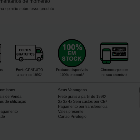
mentários de momento
a opinião sobre esse produto
os
Envio GRATUITO
Produtos disponíveis
Chronocarpe.com
a partir de 199€¹
100% en stock³
no seu telemóvel
omissos
Seus Ventagens
ais de Venda
Frete grátis a partir de 199€¹
s de utilização
2x 3x 4x Sem custos por CB²
Pagamento por transferência
pagamento
Vales presente
ade
Cartão Privilégio