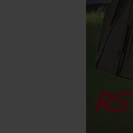
Korda Standard Anti-ângulo
Korda Superwrap Manga Anti-
(todas as 25)
Caranguejo
[
m3412
]
[
m21303
]
6
7
6
,
40
€
,
90
€
,
90
€
Comprar
Comprar