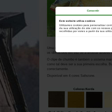
Consentir
Este website utiliza cookies
Utilizamos cookies para personalizar con
da sua utilização do site com os nossos
recolhidas por estes a partir da sua utili
Uma coisa é certa, quando o chumbo é ejectad
os obstáculos em vez de a arrastar através 
O clipe de chumbo é também o sistema mais v
como tal deve ser a sua primeira escolha. Ba
correctamente.
Disponível em 4 cores Safezone.