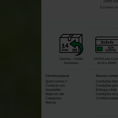
Sem co
Escrever um
Satisfeito - Câmbio
2X3X4X sem Cust
Reembolso
de 50 a 2000€²
Chronocarpa.pt
Nossos compr
Quem somos ?
Condições Ger
Contacte-nos
Condições gerai
Newsletter
Entrega e frete
Mapa do site
Condições de 
Categorias
Confidencialid
Marcas