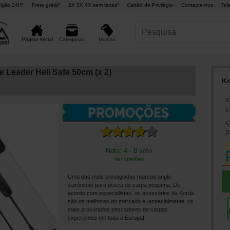
ição 24H°
Frete grátis¹
2X 3X 4X sem taxas²
Cartão de Privilégio
Contacte-nos
Tel
Marcas
Página inicial
Categorias
 Leader Heli Safe 50cm (x 2)
Ko
C
[
2
C
[
2
Nota: 4 - 8 voto
Ver opiniões
Uma das mais prestigiadas marcas anglo-
saxônicas para pesca de carpa pequena. De
acordo com especialistas, os acessórios da Korda
são os melhores do mercado e, especialmente, os
mais procurados pescadores de carpas
experientes em toda a Europa!