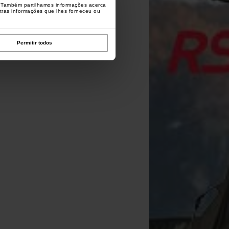
o. Também partilhamos informações acerca
utras informações que lhes forneceu ou
Permitir todos