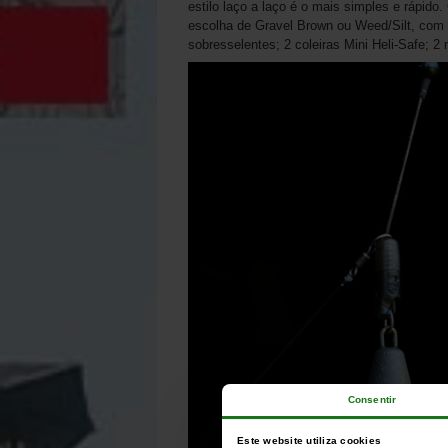
estilo laço a laço é o mais simples e rápid
escolha de Gravel Brown ou Weed/Silt, com
sobresselentes; 2 coleiras Mini Heli-Safe; 2
Consentir
Este website utiliza cookies