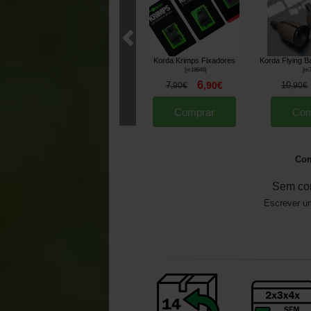
Korda Krimps Fixadores
Korda Flying B
[
m18649
]
[
m3
6
7
,
90
€
10
,
90
€
,
90
€
Comprar
Com
Com
Sem co
Escrever um