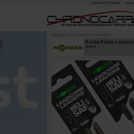
100% EM ESTOQUE
Exped
Página inicial
»
Acessórios
»
Montagens
Korda Kable Leadcore
[
234063A
]