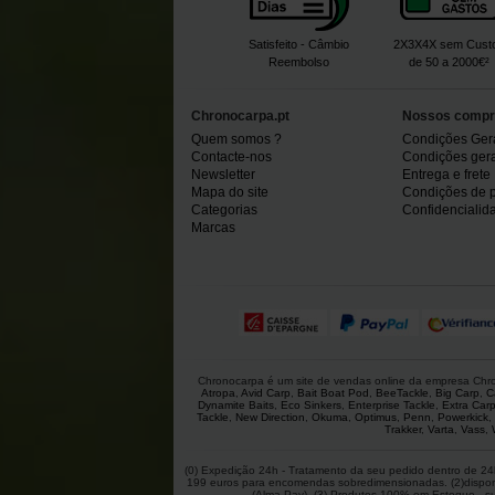
Satisfeito - Câmbio
2X3X4X sem Cust
Reembolso
de 50 a 2000€²
Chronocarpa.pt
Nossos compr
Quem somos ?
Condições Ger
Contacte-nos
Condições gerai
Newsletter
Entrega e frete
Mapa do site
Condições de 
Categorias
Confidencialid
Marcas
Chronocarpa é um site de vendas online da empresa Chron
Atropa
,
Avid Carp
,
Bait Boat Pod
,
BeeTackle
,
Big Carp
,
C
Dynamite Baits
,
Eco Sinkers
,
Enterprise Tackle
,
Extra Car
Tackle
,
New Direction
,
Okuma
,
Optimus
,
Penn
,
Powerkick
,
Trakker
,
Varta
,
Vass
,
(0) Expedição 24h - Tratamento da seu pedido dentro de 24h
199 euros para encomendas sobredimensionadas. (2)disponíve
(Alma Pay). (3) Produtos 100% em Estoque - suje