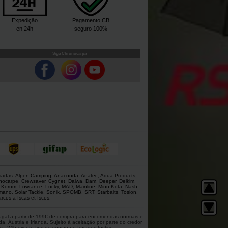
Expedição
Pagamento CB
en 24h
seguro 100%
Siga Chronocarpa
giadas.
Alpen Camping
,
Anaconda
,
Anatec
,
Aqua Products
,
nocarpe
,
Crewsaver
,
Cygnet
,
Daiwa
,
Dam
,
Deeper
,
Delkim
,
,
Korum
,
Lowrance
,
Lucky
,
MAD
,
Mainline
,
Minn Kota
,
Nash
mano
,
Solar Tackle
,
Sonik
,
SPOMB
,
SRT
,
Starbaits
,
Toslon
,
rcos a Iscas
et
Iscos
.
rtugal a partir de 199€ de compra para encomendas normais e
 Áustria e Irlanda. Sujeito à aceitação por parte do credor
 - 24h exceto fins de semana e feriados festivi.