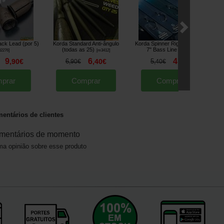
ack Lead (por 5)
Korda Standard Anti-ângulo
Korda Spinner Rig Kurv Boom
K
(todas as 25)
7" Bass Line
2276
]
[
m3412
]
[
209728A
]
9
6
4
,
90
€
6
,
40
€
5
,
90
€
,
90
€
,
40
€
prar
Comprar
Comprar
entários de clientes
mentários de momento
a opinião sobre esse produto