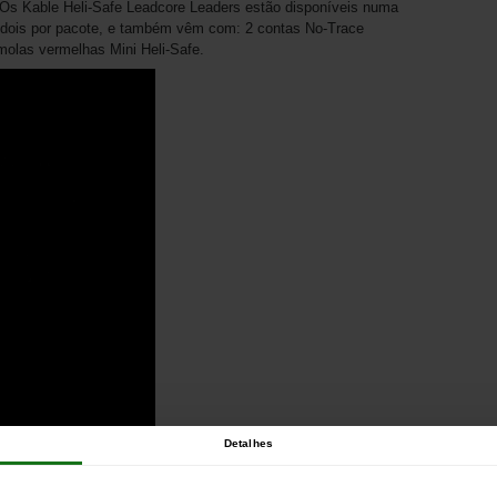
o. Os Kable Heli-Safe Leadcore Leaders estão disponíveis numa
 dois por pacote, e também vêm com: 2 contas No-Trace
 molas vermelhas Mini Heli-Safe.
Detalhes