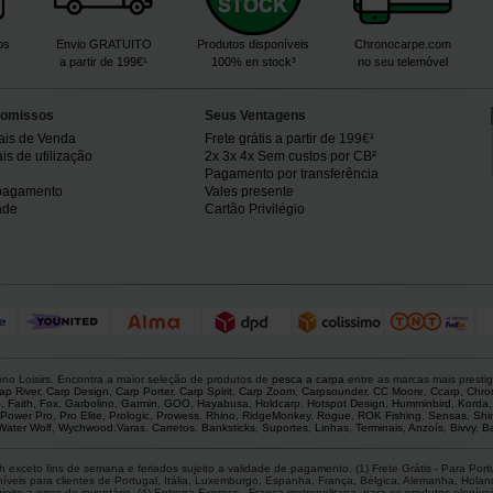
os
Envio GRATUITO
Produtos disponíveis
Chronocarpe.com
a partir de 199€¹
100% en stock³
no seu telemóvel
omissos
Seus Ventagens
ais de Venda
Frete grátis a partir de 199€¹
s de utilização
2x 3x 4x Sem custos por CB²
Pagamento por transferência
pagamento
Vales presente
ade
Cartão Privilégio
o Loisirs. Encontra a maior seleção de produtos de
pesca a carpa
entre as marcas mais presti
ap River
,
Carp Design
,
Carp Porter
,
Carp Spirit
,
Carp Zoom
,
Carpsounder
,
CC Moore
,
Ccarp
,
Chro
p
,
Faith
,
Fox
,
Garbolino
,
Garmin
,
GOO
,
Hayabusa
,
Holdcarp
,
Hotspot Design
,
Humminbird
,
Korda
Power Pro
,
Pro Elite
,
Prologic
,
Prowess
,
Rhino
,
RidgeMonkey
,
Rogue
,
ROK Fishing
,
Sensas
,
Shi
Water Wolf
,
Wychwood
.
Varas
,
Carretos
,
Banksticks
,
Suportes
,
Linhas
,
Terminais
,
Anzoís
,
Bivvy
,
Ba
 exceto fins de semana e feriados sujeito a validade de pagamento. (1) Frete Grátis - Para Po
is para clientes de Portugal, Itália, Luxemburgo, Espanha, França, Bélgica, Alemanha, Holanda,
ito a erros de inventário. (4) Entrega Express - França metropolitana, para os produtos elegíveis