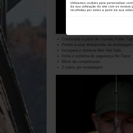
Utilizamos cookies para personalizar con
da sua utilização do site com os nossos
recolhidas por estes a partir da sua utili
Construído a partir de chumbo Kable Tig
Pronto a usar diretamente da embalagem
Incorpora o sistema Mini Heli-Safe
Inclui o sistema de segurança No-Trace
50cm de comprimento
2 cabos por embalagem