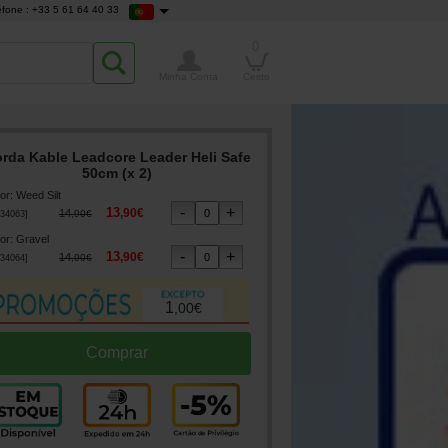
efone : +33 5 61 64 40 33
0
Minha Conta
Cesto
rda Kable Leadcore Leader Heli Safe
50cm (x 2)
or
:
Weed Silt
13
,
90
€
14
,
90
€
34063
]
or
:
Gravel
13
,
90
€
14
,
90
€
34064
]
1
,
00
€