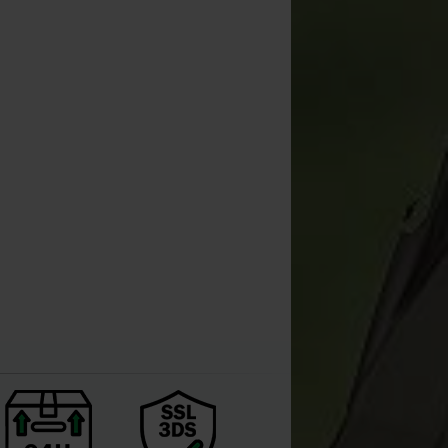
orda Kicker Bloodworm Red
(x10)
[
234035A
]
6
,
50
€
Comprar