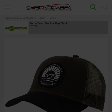
0
Página inicial
»
Vestuário
»
Capas – Bonés
Korda Dawn Trucker Cap Black
[
269156
]