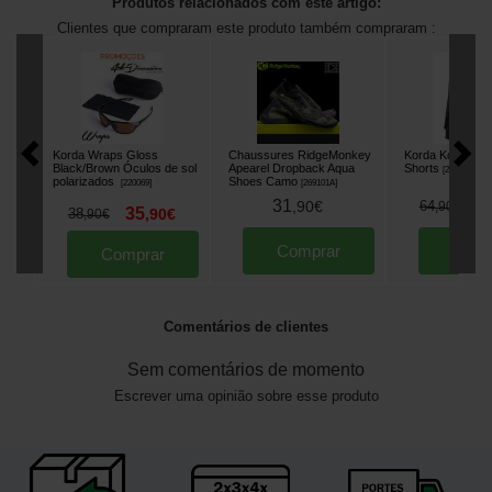
Produtos relacionados com este artigo:
Clientes que compraram este produto também compraram :
Korda Wraps Gloss
Chaussures RidgeMonkey
Korda Kombat 
Black/Brown Óculos de sol
Apearel Dropback Aqua
Shorts
[
269159A
]
polarizados
Shoes Camo
[
220069
]
[
269101A
]
31
5
,
90
€
64
,
90
€
35
38
,
90
€
,
90
€
Comprar
Comp
Comprar
Comentários de clientes
Sem comentários de momento
Escrever uma opinião sobre esse produto