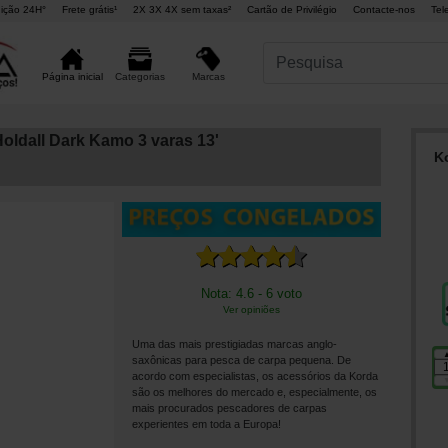
ição 24H°
Frete grátis¹
2X 3X 4X sem taxas²
Cartão de Privilégio
Contacte-nos
Tel
Marcas
Página inicial
Categorias
ldall Dark Kamo 3 varas 13'
K
Nota: 4.6 - 6 voto
Ver opiniões
Uma das mais prestigiadas marcas anglo-
saxônicas para pesca de carpa pequena. De
acordo com especialistas, os acessórios da Korda
são os melhores do mercado e, especialmente, os
mais procurados pescadores de carpas
experientes em toda a Europa!