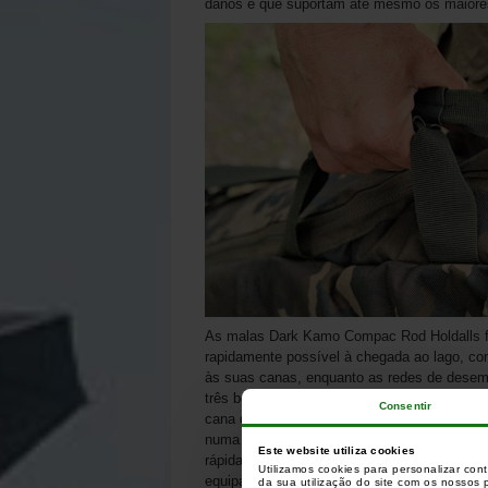
danos e que suportam até mesmo os maiores
As malas Dark Kamo Compac Rod Holdalls f
rapidamente possível à chegada ao lago, co
às suas canas, enquanto as redes de desem
três bolsos externos ao longo da coluna vert
Consentir
cana de marcação e uma cana de espadilha
numa manga de cana), com bolsos e correias 
Este website utiliza cookies
rápida num mergulho, pode fazê-lo quase i
Utilizamos cookies para personalizar con
equipamento para o fazer.
da sua utilização do site com os nossos