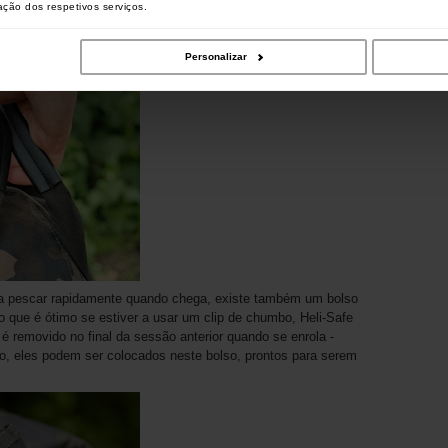
zação dos respetivos serviços.
Personalizar
a pescar rapidamente quando chega, existe também um bolso
o que é ótimo se estiver a usar um clip de chumbo, Heli-Safe
 removido no final da sessão anterior quando se enrola -
to, eles podem ser colocados neste bolso, prontos para serem