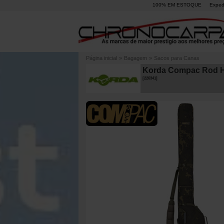
100% EM ESTOQUE
Exped
Página inicial
»
Bagagem
»
Sacos para Canas
Korda Compac Rod Ho
[
226341
]