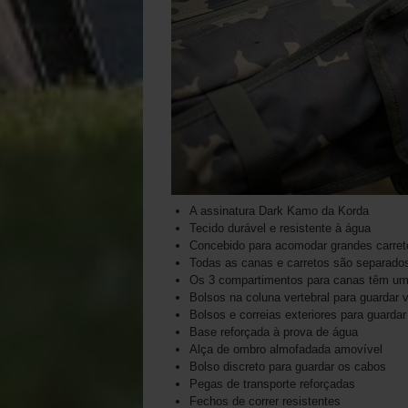
A assinatura Dark Kamo da Korda
Tecido durável e resistente à água
Concebido para acomodar grandes carret
Todas as canas e carretos são separados
Os 3 compartimentos para canas têm um
Bolsos na coluna vertebral para guardar
Bolsos e correias exteriores para guard
Base reforçada à prova de água
Alça de ombro almofadada amovível
Bolso discreto para guardar os cabos
Pegas de transporte reforçadas
Fechos de correr resistentes