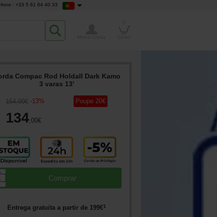
efone : +33 5 61 64 40 33
0
Minha Conta
Cesto
orda Compac Rod Holdall Dark Kamo
3 varas 13'
-
13
%
Poupe
20
€
154
,00
€
134
,00
€
▲
Comprar
▼
1
Entrega gratuita a partir de
199
€