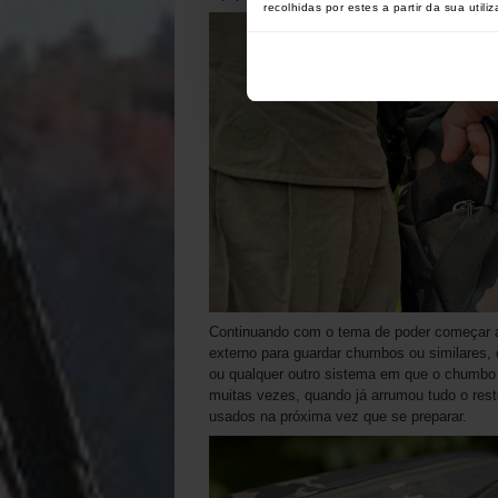
recolhidas por estes a partir da sua utili
Continuando com o tema de poder começar 
externo para guardar chumbos ou similares, 
ou qualquer outro sistema em que o chumbo é
muitas vezes, quando já arrumou tudo o res
usados na próxima vez que se preparar.