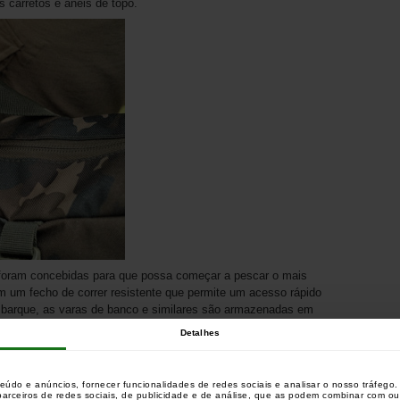
 carretos e anéis de topo.
oram concebidas para que possa começar a pescar o mais
m um fecho de correr resistente que permite um acesso rápido
barque, as varas de banco e similares são armazenadas em
ebral da mala. Duas canas adicionais - perfeitas para uma
Detalhes
 - também podem ser armazenadas externamente (soltas ou
para as manter no lugar. Assim, se precisar de dar uma volta
nstantaneamente sem ter de desempacotar metade do seu
teúdo e anúncios, fornecer funcionalidades de redes sociais e analisar o nosso tráfeg
 parceiros de redes sociais, de publicidade e de análise, que as podem combinar com o