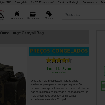
ição 24H°
Frete grátis¹
2X 3X 4X sem taxas²
Cartão de Privilégio
Contacte-nos
Tel
Marcas
Página inicial
Categorias
amo Large Carryall Bag
Nota: 4.6 - 8 voto
Ver opiniões
Uma das mais prestigiadas marcas anglo-
saxônicas para pesca de carpa pequena. De
acordo com especialistas, os acessórios da Korda
são os melhores do mercado e, especialmente, os
mais procurados pescadores de carpas
experientes em toda a Europa!