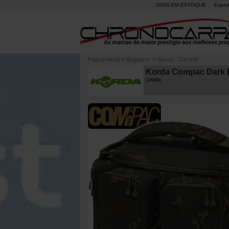
100% EM ESTOQUE
Exped
Página inicial
»
Bagagem
»
Sacos - Carryall
Korda Compac Dark K
[
226360
]