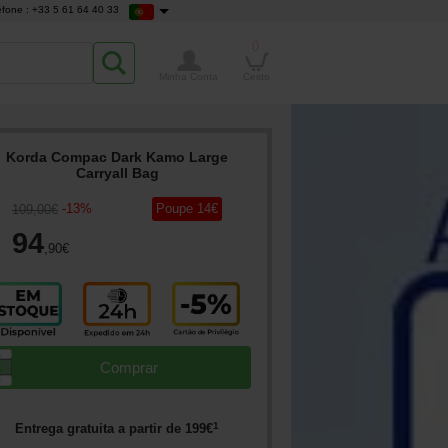
efone : +33 5 61 64 40 33
0
Minha Conta
Cesto
Korda Compac Dark Kamo Large
Carryall Bag
-
13
%
Poupe
14
€
109
,00
€
94
,90
€
▲
Comprar
▼
1
Entrega gratuita a partir de
199
€