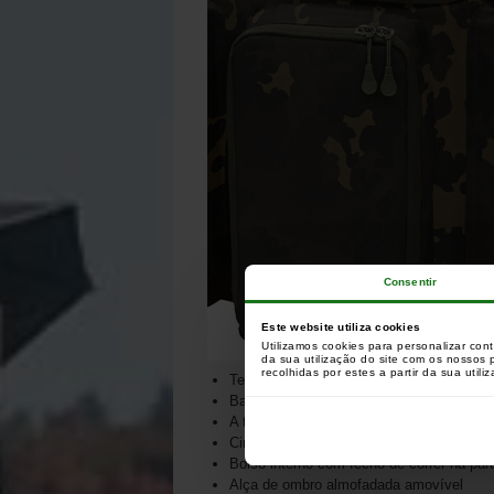
Consentir
Este website utiliza cookies
Utilizamos cookies para personalizar con
da sua utilização do site com os nossos
recolhidas por estes a partir da sua utili
Tecido durável e resistente à água
Base reforçada à prova de água
A tampa firme pode ser utilizada como 
Cinco bolsos exteriores
Bolso interno com fecho de correr na part
Alça de ombro almofadada amovível