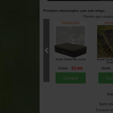
Produtos relacionados com este artigo:
Clientes que compr
Korda Tackle Box
Korda Compa
[
210156
]
Small
52
57
,
90
€
18
,
90
€
,
90
€
Comprar
Com
Com
Sem co
Escrever um