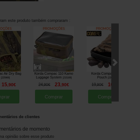
aram este produto também compraram :
c Air Dry Bag
Korda Compac 110 Kamo
Korda Compac Lead
Ko
Luggage System
Pouch
[
225969
]
[
215169
]
[
226244
]
15
23
16
,
90
€
24
,
90
€
19
,
90
€
,
90
€
,
90
€
prar
Comprar
Comprar
entários de clientes
mentários de momento
a opinião sobre esse produto