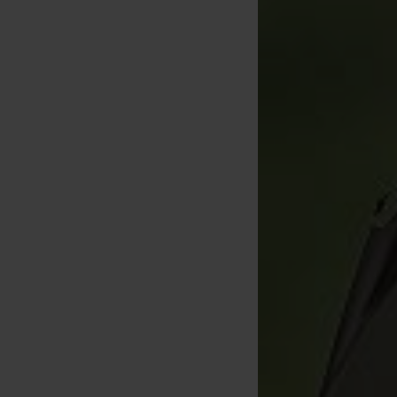
rda Compac Tablet Bag Dark
Kamo Small
[
226347
]
13
20
,
90
€
,
90
€
Comprar