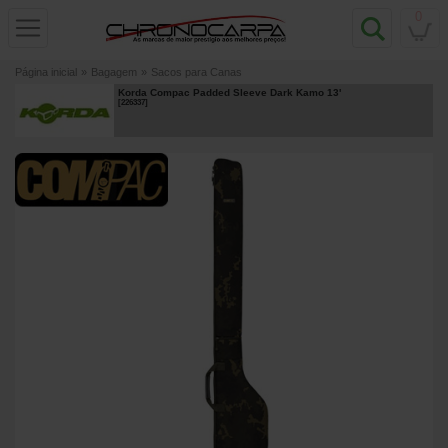
0
Página inicial
»
Bagagem
»
Sacos para Canas
Korda Compac Padded Sleeve Dark Kamo 13'
[
226337
]