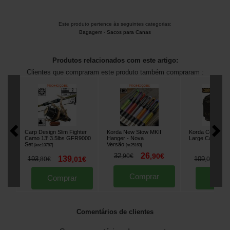
Este produto pertence às seguintes categorias:
Bagagem
-
Sacos para Canas
Produtos relacionados com este artigo:
Clientes que compraram este produto também compraram :
Carp Design Slim Fighter
Korda New Stow MKII
Korda Compac 
Camo 13' 3.5lbs GFR9000
Hanger - Nova
Large Carryall 
Set
Versão
[
esc10787
]
[
m25163
]
26
32
,
90
€
,
90
€
139
9
193
,
01
€
109
,
80
€
,
00
€
Comprar
Comprar
Comp
Comentários de clientes