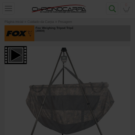
0
Página inicial
»
Cuidado da Carpa
»
Pesagem
Fox Weighing Tripod Tripé
[
205834
]