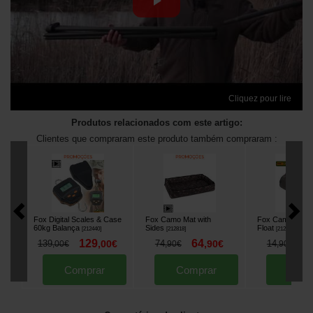
Cliquez pour lire
Produtos relacionados com este artigo:
Clientes que compraram este produto também compraram :
Fox Digital Scales & Case
Fox Camo Mat with
Fox Camolite Ne
60kg Balança
Sides
Float
[
212440
]
[
212818
]
[
212560
]
129
64
1
139
,
00
€
74
,
90
€
14
,
00
€
,
90
€
,
90
€
Comprar
Comprar
Comp