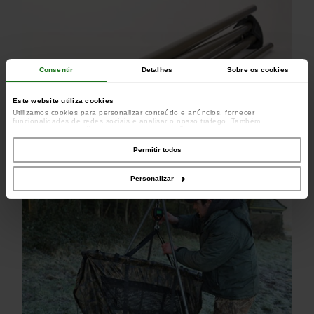
Consentir
Detalhes
Sobre os cookies
Este website utiliza cookies
Utilizamos cookies para personalizar conteúdo e anúncios, fornecer
funcionalidades de redes sociais e analisar o nosso tráfego. Também
partilhamos informações acerca da sua utilização do site com os nossos
parceiros de redes sociais, de publicidade e de análise, que as podem combinar
com outras informações que lhes forneceu ou recolhidas por estes a partir da
Permitir todos
sua utilização dos respetivos serviços.
Personalizar