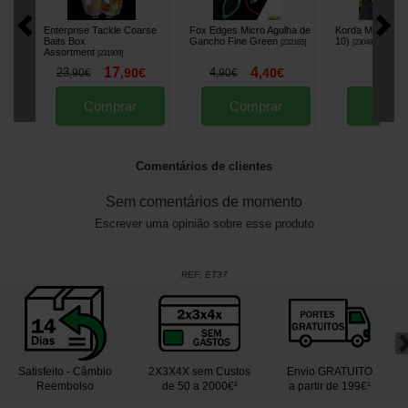
Enterprise Tackle Coarse
Fox Edges Micro Agulha de
Korda Maggot Cl
Baits Box
Gancho Fine Green
10)
[
232165
]
[
230483
]
Assortment
[
231909
]
17
4
6
23
,
90
€
4
,
40
€
,
50
,
90
€
,
90
€
Comprar
Comprar
Comp
Comentários de clientes
Sem comentários de momento
Escrever uma opinião sobre esse produto
REF:
ET37
Satisfeito - Câmbio
2X3X4X sem Custos
Envio GRATUITO
Reembolso
de 50 a 2000€²
a partir de 199€¹