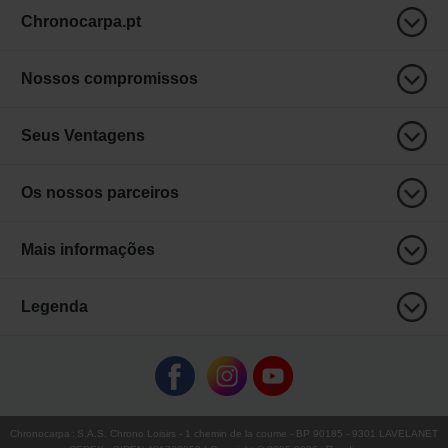
Chronocarpa.pt
Nossos compromissos
Seus Ventagens
Os nossos parceiros
Mais informações
Legenda
Chronocarpa
:
S.A.S. Chrono Loisirs
- 1 chemin de la coume - BP 90185 - 9301 LAVELANET