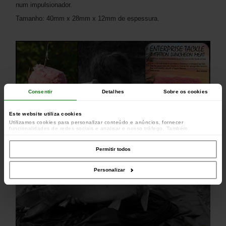
num impulsionador.
Tamanho: 40mm x 28mm x 12mm de espessura.
Consentir
Detalhes
Sobre os cookies
Este website utiliza cookies
Utilizamos cookies para personalizar conteúdo e anúncios, fornecer
funcionalidades de redes sociais e analisar o nosso tráfego. Também
partilhamos informações acerca da sua utilização do site com os nossos
parceiros de redes sociais, de publicidade e de análise, que as podem combinar
com outras informações que lhes forneceu ou recolhidas por estes a partir da
Permitir todos
sua utilização dos respetivos serviços.
Personalizar