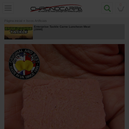
0
Página inicial
»
Iscos Artificiais
Enterprise Tackle Carne Luncheon Meat
[
230905
]