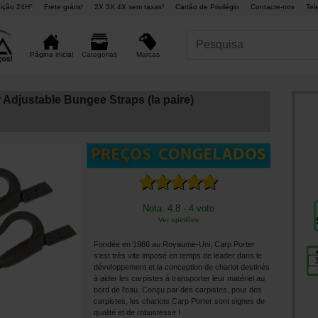
ição 24H°
Frete grátis¹
2X 3X 4X sem taxas²
Cartão de Privilégio
Contacte-nos
Tel
Marcas
Página inicial
Categorias
 Adjustable Bungee Straps (la paire)
Nota: 4.8 - 4 voto
Ver opiniões
Fondée en 1986 au Royaume-Uni, Carp Porter
s'est très vite imposé en temps de leader dans le
développement et la conception de chariot destinés
à aider les carpistes à transporter leur matériel au
bord de l'eau. Conçu par des carpistes, pour des
carpistes, les chariots Carp Porter sont signes de
qualité et de robustesse !