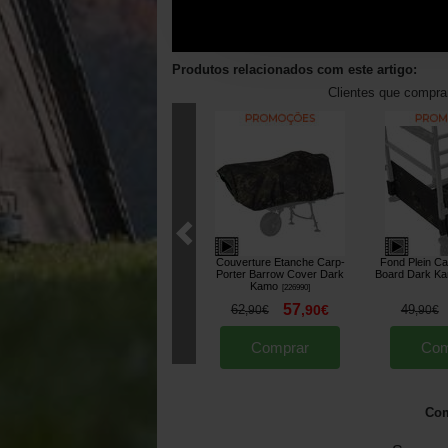
Produtos relacionados com este artigo:
Clientes que compr
Couverture Etanche Carp-
Fond Plein Ca
Porter Barrow Cover Dark
Board Dark K
Kamo
[
226990
]
57
62
,
90
€
49
,
90
€
,
90
€
Comprar
Com
Com