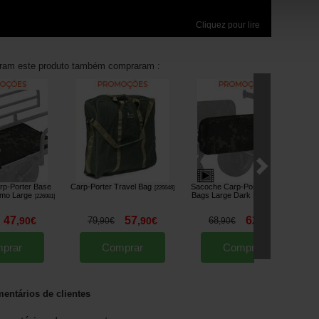
Cliquez pour lire
aram este produto também compraram :
rp-Porter Base
Carp-Porter Travel Bag
Sacoche Carp-Porter Side Bar
F
[
226648
]
amo Large
Bags Large Dark Kamo
[
226981
]
[
226984
]
47
57
62
,
90
€
79
,
90
€
68
,
90
€
,
90
€
,
90
€
prar
Comprar
Comprar
entários de clientes