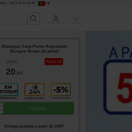
efone : +33 5 61 64 40 33
0
Minha Conta
Cesto
Elastique Carp-Porter Adjustable
Bungee Straps (la paire)
Poupe
2
€
22
,90
€
20
,90
€
▲
Comprar
▼
1
Entrega gratuita a partir de
199
€