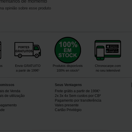
mentários de momento
a opinião sobre esse produto
os
Envio GRATUITO
Produtos disponíveis
Chronocarpe.com
a partir de 199€¹
100% en stock³
no seu telemóvel
omissos
Seus Ventagens
ais de Venda
Frete grátis a partir de 199€¹
s de utilização
2x 3x 4x Sem custos por CB²
Pagamento por transferência
pagamento
Vales presente
ade
Cartão Privilégio