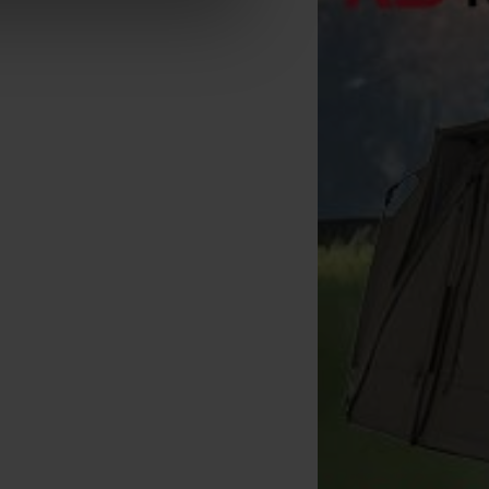
ixation Carp-Porter Retainer
Sac Fourre-Tout Carp-Porter
Sacoche Carp-Porter P
Sling Straps (la paire)
Handle Bar Bag Dark
Dark Kamo
[
226992
]
[
226983
]
Kamo
[
226980
]
11
68
23
12
,
40
€
74
,
90
€
24
,
90
,
40
€
,
90
€
,
90
€
Comprar
Comprar
Comprar