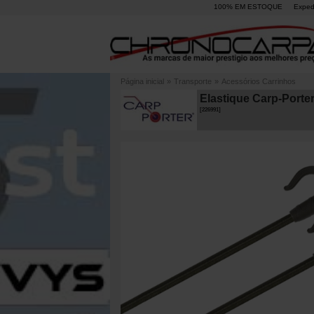
100% EM ESTOQUE
Exped
Página inicial
»
Transporte
»
Acessórios Carrinhos
Elastique Carp-Porter
[
226991
]