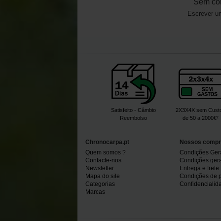
Sem co
Escrever um
Satisfeito - Câmbio
2X3X4X sem Cust
Reembolso
de 50 a 2000€²
Chronocarpa.pt
Nossos compr
Quem somos ?
Condições Ger
Contacte-nos
Condições gerai
Newsletter
Entrega e frete
Mapa do site
Condições de 
Categorias
Confidencialid
Marcas