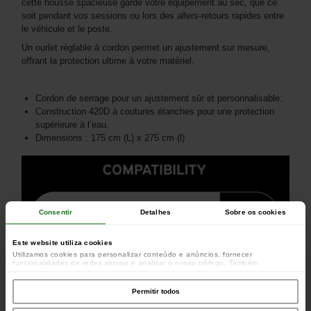
cette housse spacieuse garde votre équipement au sec, que ce
soit pendant vos sessions ou lors des allers-retours rapides entre
le véhicule et le poste.
Un ourlet réglable à cordon permet un ajustement sur mesure,
offrant la protection ultime à votre matériel.
Cordon de serrage pour un ajustement sûr et personnalisable.
Construction 420D à coutures étanches pour une protection
supérieure à l’eau.
Dimensions : 175 cm (L) x 275 cm (l)
Consentir
Detalhes
Sobre os cookies
Este website utiliza cookies
Utilizamos cookies para personalizar conteúdo e anúncios, fornecer
funcionalidades de redes sociais e analisar o nosso tráfego. Também
partilhamos informações acerca da sua utilização do site com os nossos
parceiros de redes sociais, de publicidade e de análise, que as podem combinar
com outras informações que lhes forneceu ou recolhidas por estes a partir da
Permitir todos
sua utilização dos respetivos serviços.