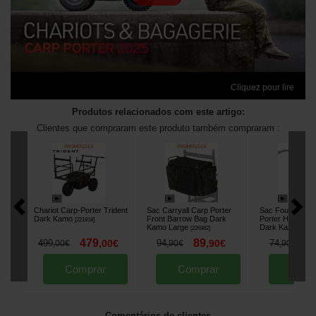
Cliquez pour lire
Produtos relacionados com este artigo:
Clientes que compraram este produto também compraram :
Chariot Carp-Porter Trident
Sac Carryall Carp Porter
Sac Fourre-Tout
Dark Kamo
Front Barrow Bag Dark
Porter Handle B
[
221918
]
Kamo Large
Dark Kamo
[
226982
]
[
2269
479
89
6
499
,
00
€
94
,
90
€
74
,
00
€
,
90
€
,
90
€
Comprar
Comprar
Comp
Comentários de clientes