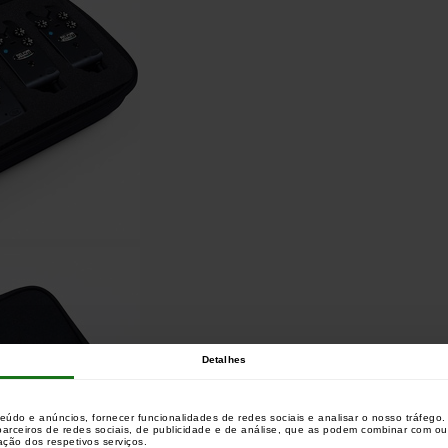
Detalhes
teúdo e anúncios, fornecer funcionalidades de redes sociais e analisar o nosso tráfeg
 parceiros de redes sociais, de publicidade e de análise, que as podem combinar com o
zação dos respetivos serviços.