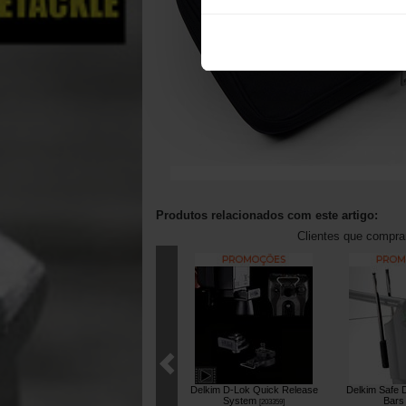
Produtos relacionados com este artigo:
Clientes que compr
Delkim D-Lok Quick Release
Delkim Safe 
System
Bars
[
203359
]