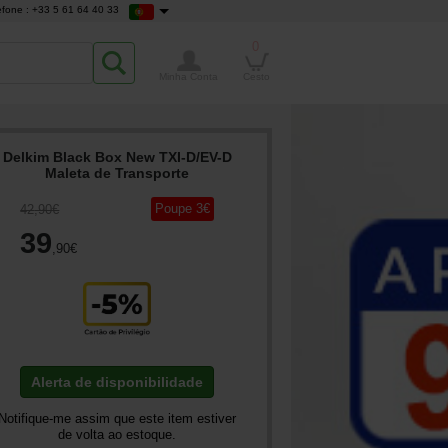
efone : +33 5 61 64 40 33
0
Minha Conta
Cesto
Delkim Black Box New TXI-D/EV-D
Maleta de Transporte
Poupe
3
€
42
,90
€
39
,90
€
Alerta de disponibilidade
Notifique-me assim que este item estiver
de volta ao estoque.