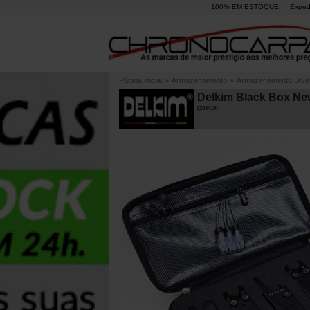
100% EM ESTOQUE
Exped
Página inicial
»
Armazenamento
»
Armazenamento Dive
Delkim Black Box New
[
203410
]