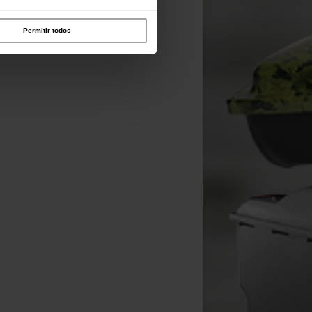
Permitir todos
Delkim New D-Lok Quick
lease System (Txi-D & Txi-D