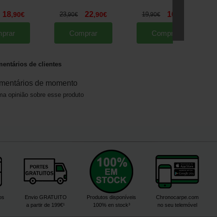
18
22
16
,
90
€
23
,
90
€
19
,
90
€
,
90
€
,
90
€
prar
Comprar
Comprar
entários de clientes
mentários de momento
a opinião sobre esse produto
os
Envio GRATUITO
Produtos disponíveis
Chronocarpe.com
a partir de 199€¹
100% en stock³
no seu telemóvel