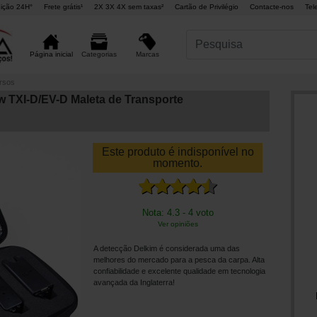
ição 24H°
Frete grátis¹
2X 3X 4X sem taxas²
Cartão de Privilégio
Contacte-nos
Tel
Marcas
Página inicial
Categorias
rsos
 TXI-D/EV-D Maleta de Transporte
Este produto é indisponível no
momento.
Nota: 4.3 - 4 voto
Ver opiniões
A detecção Delkim é considerada uma das
melhores do mercado para a pesca da carpa. Alta
confiabilidade e excelente qualidade em tecnologia
avançada da Inglaterra!