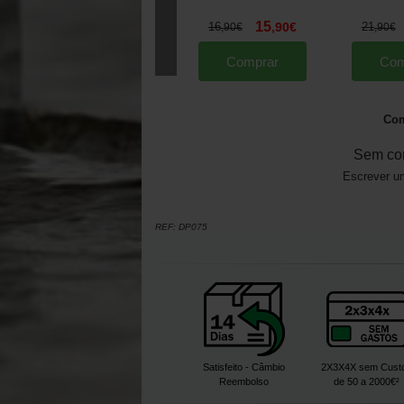
15
16
,
90
€
21
,
90
€
,
90
€
Comprar
Com
Com
Sem co
Escrever um
REF:
DP075
Satisfeito - Câmbio
2X3X4X sem Cust
Reembolso
de 50 a 2000€²