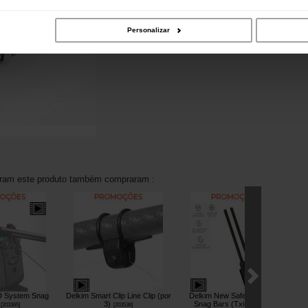
Personalizar
aram este produto também compraram :
D System Snag
Delkim Smart Clip Line Clip (por
Delkim New Safe-D Carbon
3)
Snag Bars (Txi-D)
Re
[
203365
]
[
203538
]
[
203034
]