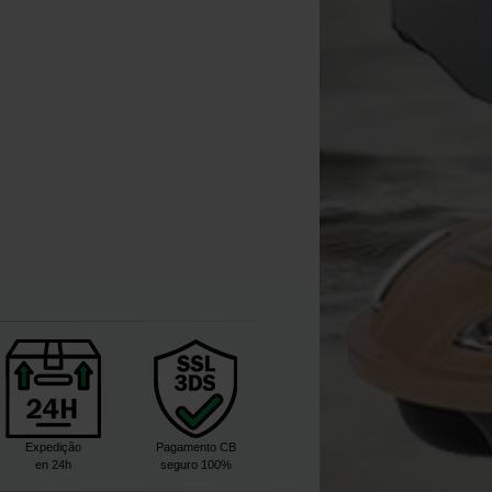
V2)
[
203033
]
12
14
,
90
€
,
90
€
Comprar
Expedição
Pagamento CB
en 24h
seguro 100%