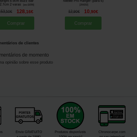
pright 8.9cm Buzz Bar
Nitelite Pro Hanger (para 6)
2.7cm 2 varas
[
esc11056
]
[
204202
]
128
10
153
,
16
€
12
,
90
€
,
50
€
,
90
€
Comprar
Comprar
entários de clientes
mentários de momento
a opinião sobre esse produto
os
Envio GRATUITO
Produtos disponíveis
Chronocarpe.com
a partir de 199€¹
100% en stock³
no seu telemóvel