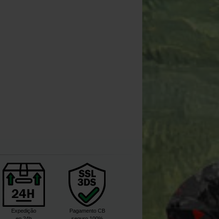
Expedição
Pagamento CB
en 24h
seguro 100%