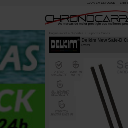
100% EM ESTOQUE
Exped
Página inicial
»
Suportes
»
Suportes Canas
Delkim New Safe-D Ca
[
203034
]