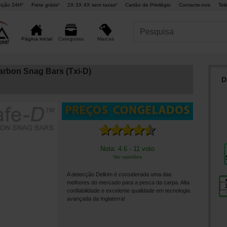
ição 24H°
Frete grátis¹
2X 3X 4X sem taxas²
Cartão de Privilégio
Contacte-nos
Tel
Marcas
Página inicial
Categorias
rbon Snag Bars (Txi-D)
D
Nota: 4.6 - 11 voto
Ver opiniões
A detecção Delkim é considerada uma das
melhores do mercado para a pesca da carpa. Alta
confiabilidade e excelente qualidade em tecnologia
avançada da Inglaterra!