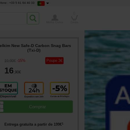
efone : +33 5 61 64 40 33
0
Minha Conta
Cesto
elkim New Safe-D Carbon Snag Bars
(Txi-D)
-
15
%
Poupe
3
€
19
,90
€
16
,90
€
▲
Comprar
▼
1
Entrega gratuita a partir de
199
€