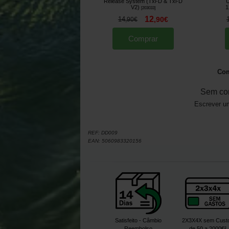
Release System (Txi-D & Txi-D
U
V2)
1
[
203033
]
12
14
,
90
€
,
90
€
Comprar
Com
Sem co
Escrever um
REF:
DD009
EAN:
5060983320156
Satisfeito - Câmbio
2X3X4X sem Cust
Reembolso
de 50 a 2000€²