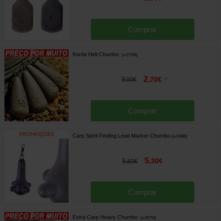
Comprar
Korda Heli Chumbo
[
m27766
]
2
3
,
70
€
,
00
€
*
Comprar
Carp Spirit Finding Lead Marker Chumbo
[
m26080
]
5
,
30
€
5
,
60
€
Comprar
Extra Carp Heavy Chumbo
[
m25755
]