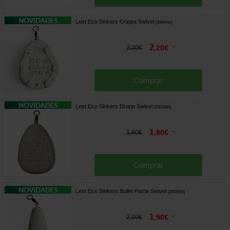
Lest Eco Sinkers Grippa Swivel
[
208404A
]
2
2
,
20
€
,
30
€
*
Comprar
Lest Eco Sinkers Dropp Swivel
[
208398A
]
1
1
,
80
€
,
90
€
*
Comprar
Lest Eco Sinkers Bullet Paste Swivel
[
208388A
]
1
2
,
90
€
,
00
€
*