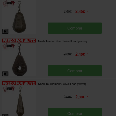
2
2
,
40
€
,
60
€
*
Comprar
Nash Tractor Pear Swivel Lead
[
208064A
]
2
2
,
40
€
,
60
€
*
Comprar
Nash Tournament Swivel Lead
[
208058A
]
2
2
,
30
€
,
50
€
*
Comprar