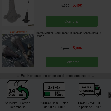
5
,
40
€
5
,
90
€
Comprar
Korda Marker Lead Probe Chumbo de Sonda (para 2)
[
208717
]
8
,
90
€
9
,
90
€
Comprar
Exibir produtos no processo de reabastecimento
<
>
Satisfeito - Câmbio
2X3X4X sem Custos
Envio GRATUITO
Reembolso
de 50 a 2000€²
a partir de 199€¹