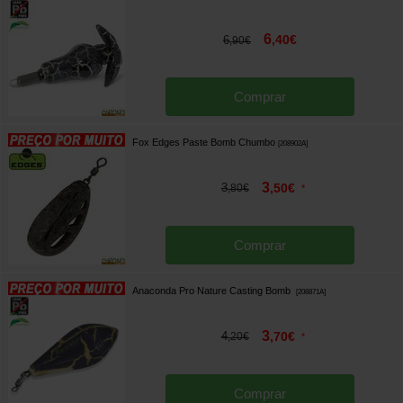
6
,
40
€
6
,
90
€
Comprar
Fox Edges Paste Bomb Chumbo
[
208902A
]
3
3
,
50
€
,
80
€
*
Comprar
Anaconda Pro Nature Casting Bomb
[
208871A
]
3
4
,
70
€
,
20
€
*
Comprar