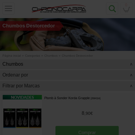
0
Chumbos Destorcedor
Página inicial
»
Categorias
»
Chumbos
»
Chumbos Destorcedor
Chumbos
>
Ordenar por
>
Filtrar por Marcas
>
Plomb à Sonder Korda Grapple
[
208411A
]
8
,
90
€
Comprar