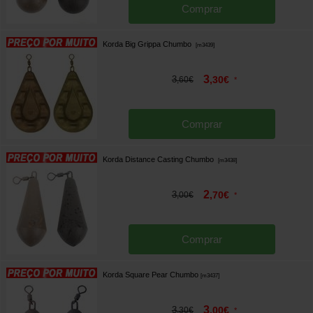
Comprar
Korda Big Grippa Chumbo
[
m3439
]
3
3
,
30
€
,
60
€
*
Comprar
Korda Distance Casting Chumbo
[
m3438
]
2
3
,
70
€
,
00
€
*
Comprar
Korda Square Pear Chumbo
[
m3437
]
3
3
,
00
€
,
30
€
*