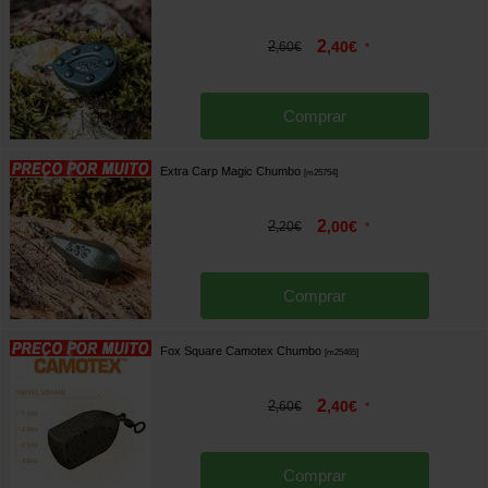
2
2
,
40
€
,
60
€
*
Comprar
Extra Carp Magic Chumbo
[
m25754
]
2
2
,
00
€
,
20
€
*
Comprar
Fox Square Camotex Chumbo
[
m25465
]
2
2
,
40
€
,
60
€
*
Comprar