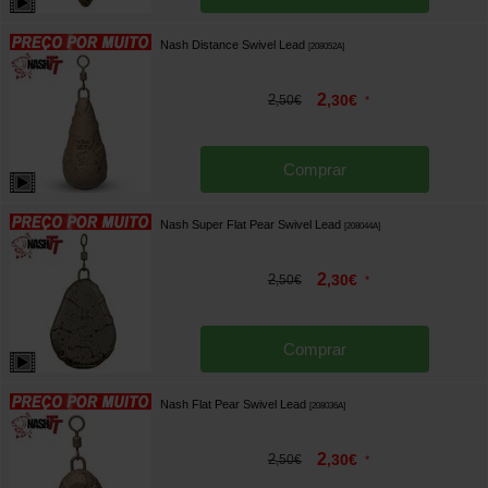
Nash Distance Swivel Lead
[
208052A
]
2
2
,
30
€
,
50
€
*
Comprar
Nash Super Flat Pear Swivel Lead
[
208044A
]
2
2
,
30
€
,
50
€
*
Comprar
Nash Flat Pear Swivel Lead
[
208036A
]
2
2
,
30
€
,
50
€
*