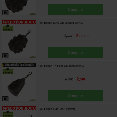
Comprar
Fox Edges Kling On Leadad
[
208791A
]
2
3
,
80
€
,
10
€
*
Comprar
Fox Edges Tri Pear Chumbo
[
208781A
]
2
,
50
€
3
,
10
€
Comprar
Fox Edges Flat Pear
[
208769A
]