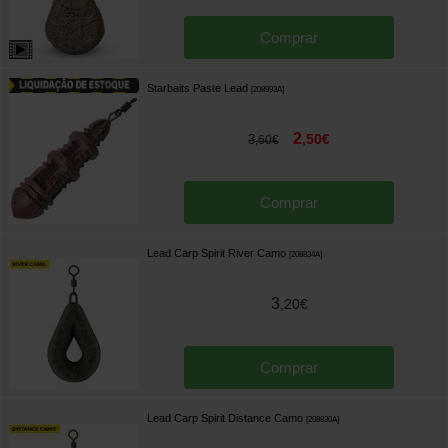
Comprar
Starbaits Paste Lead
[
208993A
]
2
,
50
€
3
,
60
€
Comprar
Lead Carp Spirit River Camo
[
208834A
]
3
,
20
€
Comprar
Lead Carp Spirit Distance Camo
[
208830A
]