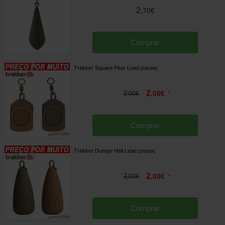
2
,
70
€
Comprar
Trakker Square Pear Lead
[
208246A
]
2
2
,
00
€
,
00
€
*
Comprar
Trakker Dumpy Heli Lead
[
208262A
]
2
2
,
00
€
,
00
€
*
Comprar