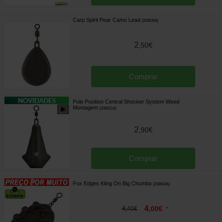
Carp Spirit Pear Camo Lead
[
208839A
]
2
,
50
€
Comprar
Pole Position Central Shocker System Weed
Montagem
[
208821A
]
2
,
90
€
Comprar
Fox Edges Kling On Big Chumbo
[
208803A
]
4
4
,
00
€
,
40
€
*