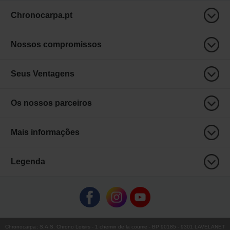
Chronocarpa.pt
Nossos compromissos
Seus Ventagens
Os nossos parceiros
Mais informações
Legenda
Chronocarpa
:
S.A.S. Chrono Loisirs
- 1 chemin de la coume - BP 90185 - 9301 LAVELANET