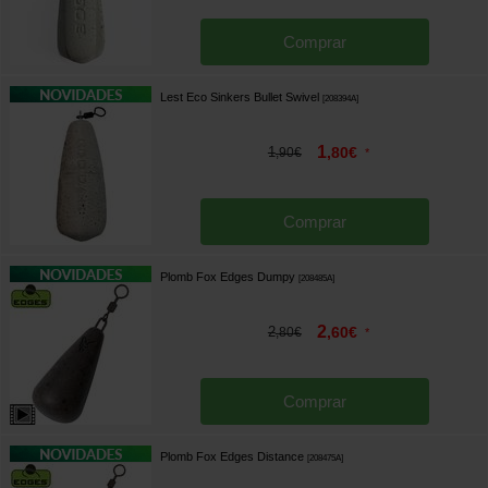
Comprar
Lest Eco Sinkers Bullet Swivel
[
208394A
]
1
1
,
80
€
,
90
€
*
Comprar
Plomb Fox Edges Dumpy
[
208485A
]
2
2
,
60
€
,
80
€
*
Comprar
Plomb Fox Edges Distance
[
208475A
]