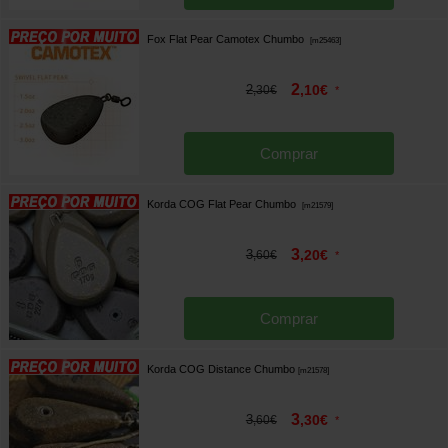
Fox Flat Pear Camotex Chumbo
[
m25463
]
2
2
,
10
€
,
30
€
*
Comprar
Korda COG Flat Pear Chumbo
[
m21579
]
3
3
,
20
€
,
60
€
*
Comprar
Korda COG Distance Chumbo
[
m21578
]
3
3
,
30
€
,
60
€
*