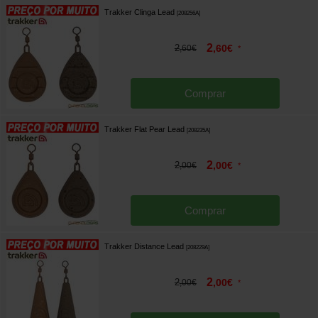
Trakker Clinga Lead
[
208256A
]
2
2
,
60
€
,
60
€
*
Comprar
Trakker Flat Pear Lead
[
208235A
]
2
2
,
00
€
,
00
€
*
Comprar
Trakker Distance Lead
[
208229A
]
2
2
,
00
€
,
00
€
*