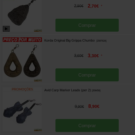
2
2
,
70
€
,
90
€
*
Comprar
Korda Original Big Grippa Chumbo
[
208762A
]
3
3
,
30
€
,
60
€
*
Comprar
Avid Carp Marker Leads (per 2)
[
208456
]
8
,
90
€
9
,
90
€
Comprar