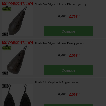
Plomb Fox Edges Heli Lead Distance
[
208711A
]
2
2
,
70
€
,
90
€
*
Comprar
Plomb Fox Edges Heli Lead Dumpy
[
208706A
]
2
2
,
50
€
,
70
€
*
Comprar
Plomb Avid Carp Latch Gripper
[
208615A
]
2
2
,
50
€
,
70
€
*