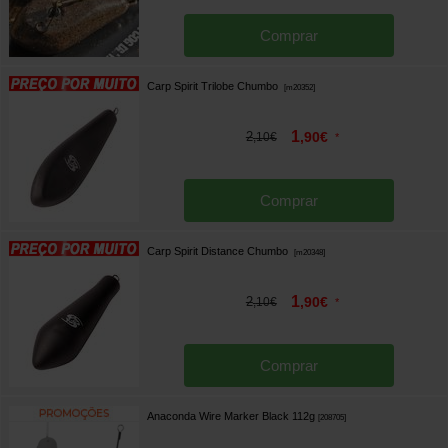
Comprar
Carp Spirit Trilobe Chumbo
[
m20352
]
1
2
,
90
€
,
10
€
*
Comprar
Carp Spirit Distance Chumbo
[
m20348
]
1
2
,
90
€
,
10
€
*
Comprar
Anaconda Wire Marker Black 112g
[
208705
]