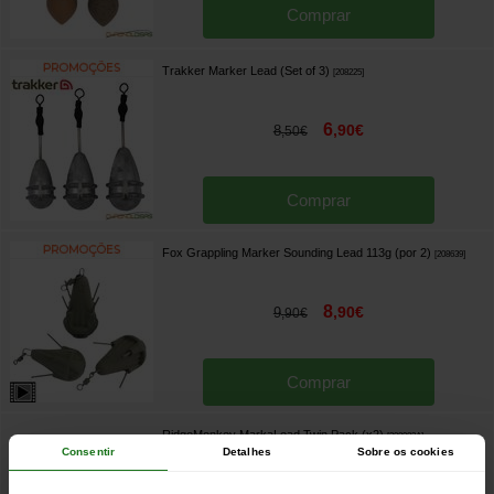
Comprar
Trakker Marker Lead (Set of 3)
[
208225
]
6
,
90
€
8
,
50
€
Comprar
Fox Grappling Marker Sounding Lead 113g (por 2)
[
208639
]
8
,
90
€
9
,
90
€
Comprar
RidgeMonkey MarkaLead Twin Pack (x2)
[
208983A
]
Consentir
Detalhes
Sobre os cookies
7
,
40
€