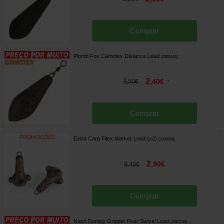
Comprar
Plomb Fox Camotex Distance Lead
[
208844A
]
2
2
,
40
€
,
50
€
*
Comprar
Extra Carp Filex Marker Lead (x2)
[
208996A
]
2
,
90
€
3
,
40
€
Comprar
Nash Dumpy Gripper Pear Swivel Lead
[
208073A
]