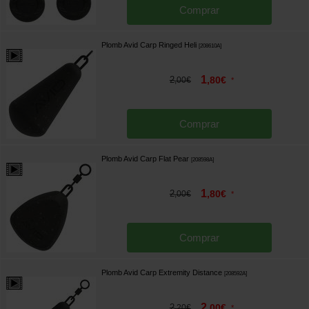
Comprar
Plomb Avid Carp Ringed Heli
[
208610A
]
1
2
,
80
€
,
00
€
*
Comprar
Plomb Avid Carp Flat Pear
[
208598A
]
1
2
,
80
€
,
00
€
*
Comprar
Plomb Avid Carp Extremity Distance
[
208592A
]
2
2
,
00
€
,
20
€
*