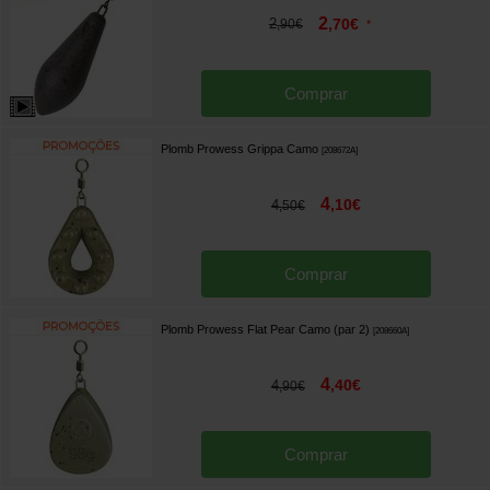
2
2
,
70
€
,
90
€
*
Comprar
Plomb Prowess Grippa Camo
[
208672A
]
4
,
10
€
4
,
50
€
Comprar
Plomb Prowess Flat Pear Camo (par 2)
[
208660A
]
4
,
40
€
4
,
90
€
Comprar