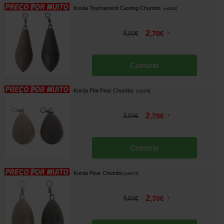
Korda Tournament Casting Chumbo
[
m9181
]
2
3
,
70
€
,
00
€
*
Comprar
Korda Flat Pear Chumbo
[
m9179
]
2
3
,
70
€
,
00
€
*
Comprar
Korda Pear Chumbo
[
m9177
]
2
3
,
70
€
,
00
€
*