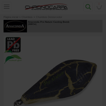
0
Página inicial
»
Chumbos
»
Chumbos Destorcedor
Anaconda Pro Nature Casting Bomb
[
208871A
]