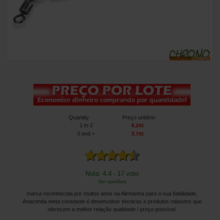
Quantity
Preço unitário
1
to 2
4
,
20
€
3
and +
3
,
70
€
Nota: 4.4 - 17 voto
Ver opiniões
marca reconhecida por muitos anos na Alemanha para a sua fiabilidade,
Anaconda meta constante é desenvolver técnicas e produtos robustos que
oferecem a melhor relação qualidade / preço possível.