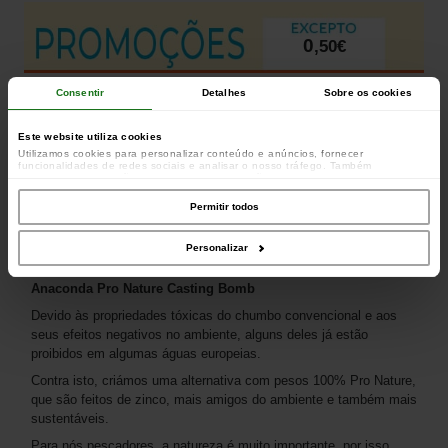
0
,
50
€
Consentir
Detalhes
Sobre os cookies
Este website utiliza cookies
Utilizamos cookies para personalizar conteúdo e anúncios, fornecer
funcionalidades de redes sociais e analisar o nosso tráfego. Também
partilhamos informações acerca da sua utilização do site com os nossos
parceiros de redes sociais, de publicidade e de análise, que as podem combinar
com outras informações que lhes forneceu ou recolhidas por estes a partir da
Permitir todos
sua utilização dos respetivos serviços.
Eu vi este produto mais barato em outros sites
Personalizar
Anaconda Pro Nature Casting Bomb
Devido às propriedades tóxicas do chumbo convencional e aos
seus efeitos negativos no ambiente, alguns deles já estão
proibidos em algumas águas europeias.
Contra isto, criámos uma alternativa com pesos 100% Pro Nature,
que são feitos de zinco, mais amigos do ambiente e também mais
sustentáveis.
Para nós pescadores, a natureza é muito importante, por isso