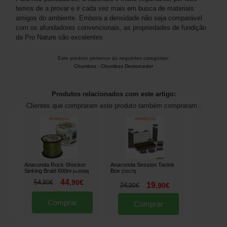
temos de a provar e ir cada vez mais em busca de materiais
amigos do ambiente. Embora a densidade não seja comparável
com os afundadores convencionais, as propriedades de fundição
da Pro Nature são excelentes.
Este produto pertence às seguintes categorias:
Chumbos
-
Chumbos Destorcedor
Produtos relacionados com este artigo:
Clientes que compraram este produto também compraram :
Anaconda Rock Shocker
Anaconda Session Tackle
Sinking Braid 600m
Box
[
m26568
]
[
210175
]
44
54
,
90
€
,
90
€
19
24
,
90
€
,
90
€
Comprar
Comprar