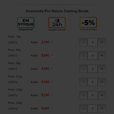
Anaconda Pro Nature Casting Bomb
Peso
:
70g
3
,
70
€
4
*
,
20
€
[
208871
]
Peso
:
84g
3
,
90
€
4
*
,
40
€
[
208872
]
Peso
:
98g
4
,
30
€
4
*
,
80
€
[
208873
]
Peso
:
112g
4
,
50
€
5
*
,
10
€
[
208874
]
Peso
:
126g
4
,
70
€
5
*
,
40
€
[
208875
]
Peso
:
140g
5
,
00
€
5
*
,
70
€
[
208876
]