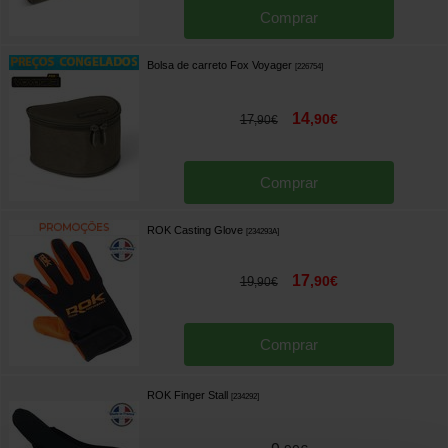
Comprar
Bolsa de carreto Fox Voyager
[
226754
]
14
,
90
€
17
,
90
€
Comprar
ROK Casting Glove
[
234293A
]
17
,
90
€
19
,
90
€
Comprar
ROK Finger Stall
[
234292
]