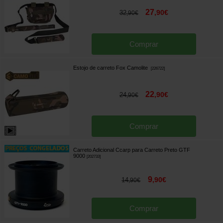
27
,
90
€
32
,
90
€
Comprar
Estojo de carreto Fox Camolite
[
226722
]
22
,
90
€
24
,
90
€
Comprar
Carreto Adicional Ccarp para Carreto Preto GTF
9000
[
202733
]
9
,
90
€
14
,
90
€
Comprar