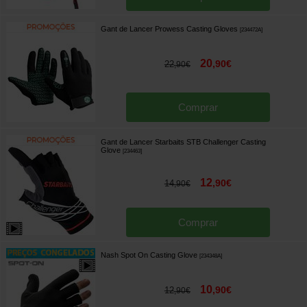
Gant de Lancer Prowess Casting Gloves
[
234472A
]
20
,
90
€
22
,
90
€
Comprar
Gant de Lancer Starbaits STB Challenger Casting
Glove
[
234463
]
12
,
90
€
14
,
90
€
Comprar
Nash Spot On Casting Glove
[
234348A
]
10
,
90
€
12
,
90
€