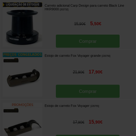
Carreto adicional Carp Design para carreto Black Line
HKR9000
[
202732
]
5
,
50
€
15
,
90
€
Comprar
Estojo de carreto Fox Voyager grande
[
226756
]
17
,
90
€
21
,
90
€
Comprar
Estojo de carreto Fox Voyager
[
226755
]
15
,
90
€
17
,
90
€