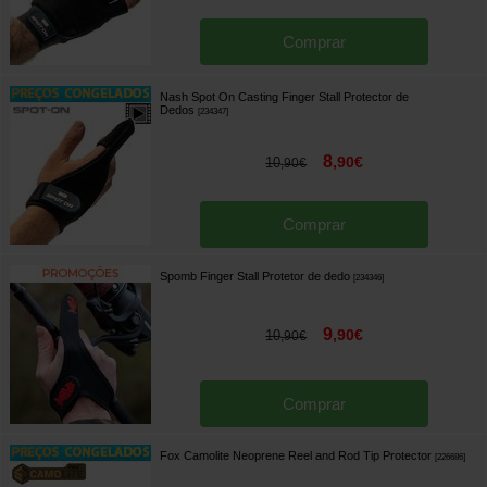
Comprar
Nash Spot On Casting Finger Stall Protector de
Dedos
[
234347
]
8
,
90
€
10
,
90
€
Comprar
Spomb Finger Stall Protetor de dedo
[
234346
]
9
,
90
€
10
,
90
€
Comprar
Fox Camolite Neoprene Reel and Rod Tip Protector
[
226686
]