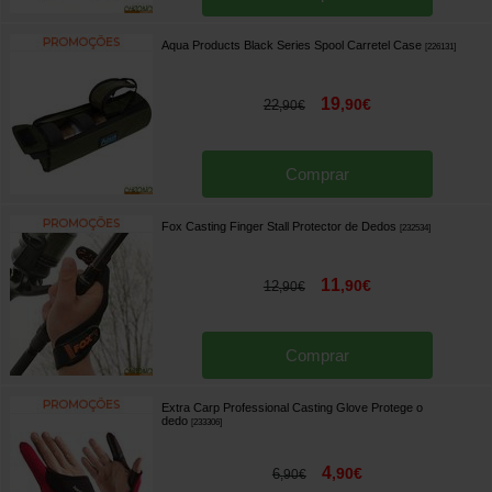
Aqua Products Black Series Spool Carretel Case
[
226131
]
19
,
90
€
22
,
90
€
Comprar
Fox Casting Finger Stall Protector de Dedos
[
232534
]
11
,
90
€
12
,
90
€
Comprar
Extra Carp Professional Casting Glove Protege o
dedo
[
233306
]
4
,
90
€
6
,
90
€