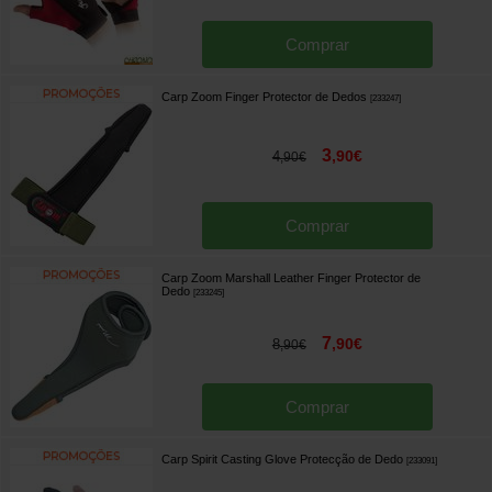
Comprar
Carp Zoom Finger Protector de Dedos
[
233247
]
3
,
90
€
4
,
90
€
Comprar
Carp Zoom Marshall Leather Finger Protector de
Dedo
[
233245
]
7
,
90
€
8
,
90
€
Comprar
Carp Spirit Casting Glove Protecção de Dedo
[
233091
]