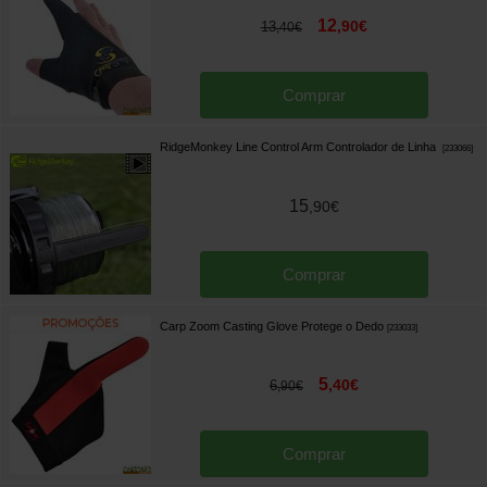
12
,
90
€
13
,
40
€
Comprar
RidgeMonkey Line Control Arm Controlador de Linha
[
233066
]
15
,
90
€
Comprar
Carp Zoom Casting Glove Protege o Dedo
[
233033
]
5
,
40
€
6
,
90
€
Comprar