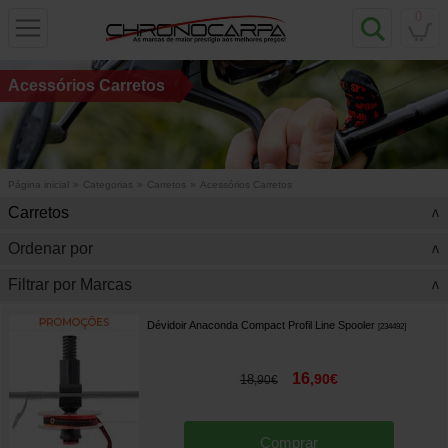
0
Acessórios Carretos
Página inicial
»
Categorias
»
Carretos
»
Acessórios Carretos
Carretos
>
Ordenar por
>
Filtrar por Marcas
>
Dévidoir Anaconda Compact Profil Line Spooler
[
234492
]
16
,
90
€
18
,
90
€
Comprar