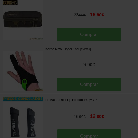
19
,
90
€
23
,
90
€
Comprar
Korda New Finger Stall
[
234033A
]
9
,
90
€
Comprar
Prowess Rod Tip Protectors
[
226277
]
12
,
90
€
16
,
90
€
Comprar