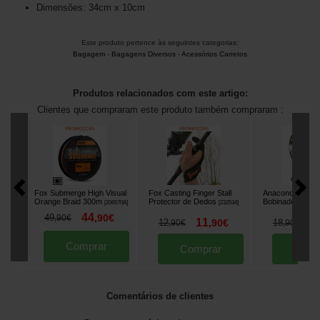
Dimensões: 34cm x 10cm
Este produto pertence às seguintes categorias:
Bagagem
-
Bagagens Diversos
-
Acessórios Carretos
Produtos relacionados com este artigo:
Clientes que compraram este produto também compraram :
Fox Submerge High Visual
Fox Casting Finger Stall
Anaconda Line 
Orange Braid 300m
Protector de Dedos
Bobinador de Li
[
206570A
]
[
232534
]
44
49
,
90
€
,
90
€
11
1
12
,
90
€
18
,
90
€
,
90
€
Comprar
Comprar
Comp
Comentários de clientes