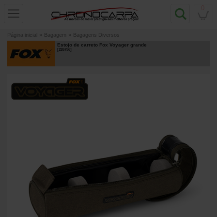
0
Página inicial
»
Bagagem
»
Bagagens Diversos
Estojo de carreto Fox Voyager grande
[
226756
]