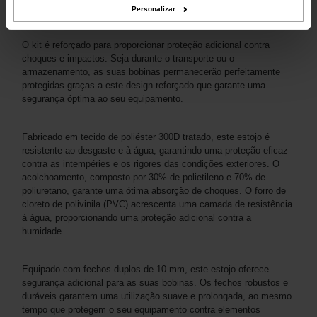
seguro.
Personalizar
O kit é reforçado para proporcionar proteção adicional contra
choques e impactos. Seja durante o transporte ou o
armazenamento, as suas bobinas permanecerão perfeitamente
protegidas graças a este design reforçado que garante uma
segurança óptima ao seu equipamento.
Fabricado em tecido de poliéster 300D tratado, este estojo é
resistente ao desgaste e à água, garantindo uma proteção eficaz
contra as intempéries e os rigores das condições exteriores. O
acolchoamento, composto por 30% de polietileno e 70% de
poliuretano, garante uma ótima absorção de choques. O forro de
cloreto de polivinila (PVC) acrescenta uma camada de resistência
à água, proporcionando uma proteção adicional contra a
humidade.
Equipado com fechos duplos de 10 mm, este estojo oferece
segurança adicional para as suas bobinas. Os fechos robustos e
duráveis ​​​​garantem uma utilização suave e prolongada, ao mesmo
tempo que protegem o seu equipamento contra elementos